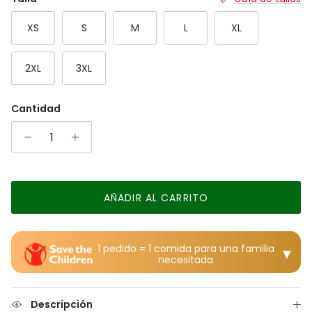
The rating of this product for "" is 6.
XS
S
M
L
XL
2XL
3XL
Cantidad
AÑADIR AL CARRITO
1 pedido = 1 comida para una familia
▼
necesitada
Descripción