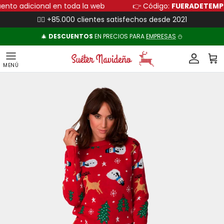
Ir al contenido
scuento adicional en toda la web
👉 Código:
FUERADETE
👍🏻 +85.000 clientes satisfechos desde 2021
🎄
DESCUENTOS
EN PRECIOS PARA
EMPRESAS
⛄
Cuenta
Carr
Ir directamente a la información del producto