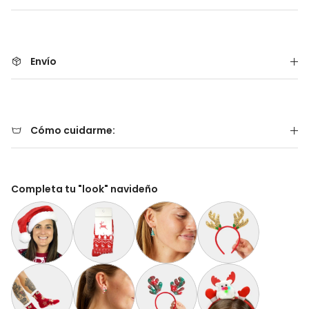
Envío
Cómo cuidarme:
Completa tu "look" navideño
Gorro Navideño Santa Claus Suave y Gordito para Adultos
Calcetines Navideñas Unisex Renos Rojo
Aretes de Navidad Árbol de Navidad
Diadema Navideña de 