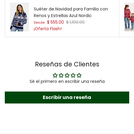
Suéter de Navidad para Familia con
Renos y Estrellas Azul Nordic
Precio de venta
Precio normal
$ 555.00
$ 1,100.00
Desde
¡Oferta Flash!
Reseñas de Clientes
Sé el primero en escribir una reseña
Escribir una reseña