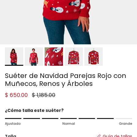
Suéter de Navidad Parejas Rojo con
Muñecos, Renos y Árboles
Precio de venta
Precio normal
$ 650.00
$ 1,185.00
¿Cómo talla este suéter?
Rating of 1 means Ajustado.
Ajustado
Normal
Grande
Middle rating means Normal.
Rating of 7 means Grande.
Talla
Guía de tallas