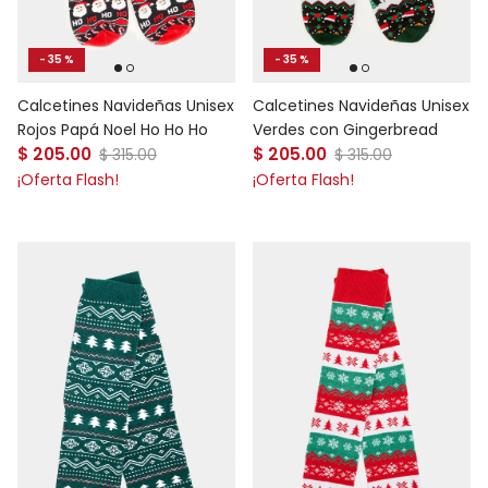
- 35 %
- 35 %
Calcetines Navideñas Unisex
Calcetines Navideñas Unisex
Rojos Papá Noel Ho Ho Ho
Verdes con Gingerbread
Precio de venta
Precio de venta
$ 205.00
Precio normal
$ 205.00
Precio normal
$ 315.00
$ 315.00
¡Oferta Flash!
¡Oferta Flash!