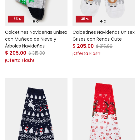
- 35 %
- 35 %
Calcetines Navideñas Unisex
Calcetines Navideñas Unisex
con Muñeco de Nieve y
Grises con Renas Cute
Precio de venta
Árboles Navideñas
$ 205.00
Precio normal
$ 315.00
Precio de venta
$ 205.00
Precio normal
$ 315.00
¡Oferta Flash!
¡Oferta Flash!