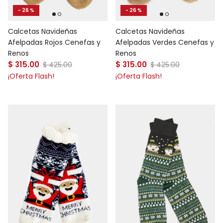
- 26 %
- 26 %
Calcetas Navideñas
Calcetas Navideñas
Afelpadas Rojos Cenefas y
Afelpadas Verdes Cenefas y
Renos
Renos
Precio de venta
Precio de venta
$ 315.00
Precio normal
$ 315.00
Precio normal
$ 425.00
$ 425.00
¡Oferta Flash!
¡Oferta Flash!