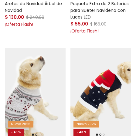
Paquete Extra de 2 Baterías
Aretes de Navidad Árbol de
para Suéter Navideño con
Navidad
Precio de venta
Luces LED
$ 130.00
Precio normal
$ 240.00
Precio de venta
$ 55.00
Precio normal
$ 165.00
¡Oferta Flash!
¡Oferta Flash!
Nuevo 2026
Nuevo 2026
- 43 %
- 43 %