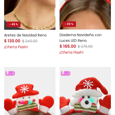
- 40 %
- 46 %
Diadema Navideña con
Aretes de Navidad Reno
Precio de venta
Luces LED Reno
$ 130.00
Precio normal
$ 240.00
Precio de venta
$ 165.00
Precio normal
$ 275.00
¡Oferta Flash!
¡Oferta Flash!