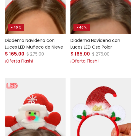
- 40 %
- 40 %
Diadema Navideña con
Diadema Navideña con
Luces LED Muñeco de Nieve
Luces LED Oso Polar
Precio de venta
Precio de venta
$ 165.00
Precio normal
$ 165.00
Precio normal
$ 275.00
$ 275.00
¡Oferta Flash!
¡Oferta Flash!