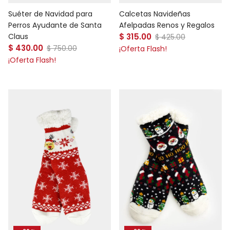
Suéter de Navidad para
Calcetas Navideñas
Perros Ayudante de Santa
Afelpadas Renos y Regalos
Precio de venta
Claus
$ 315.00
Precio normal
$ 425.00
Precio de venta
$ 430.00
Precio normal
$ 750.00
¡Oferta Flash!
¡Oferta Flash!