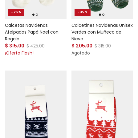
- 26 %
- 35 %
Calcetas Navideñas
Calcetines Navideñas Unisex
Afelpadas Papá Noel con
Verdes con Muñeco de
Regalo
Nieve
Precio de venta
Precio de venta
$ 315.00
Precio normal
$ 205.00
Precio normal
$ 425.00
$ 315.00
¡Oferta Flash!
Agotado