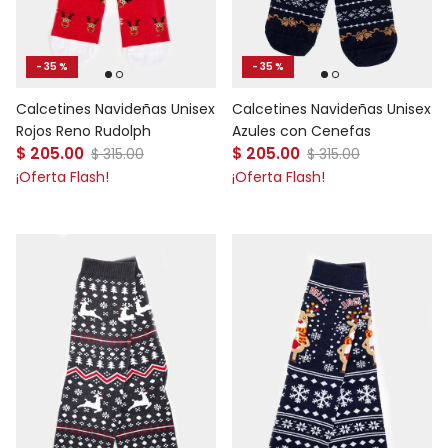
- 35 %
- 35 %
Calcetines Navideñas Unisex
Calcetines Navideñas Unisex
Azules con Cenefas
Rojos Reno Rudolph
Precio de venta
Precio de venta
$ 205.00
Precio normal
$ 205.00
Precio normal
$ 315.00
$ 315.00
¡Oferta Flash!
¡Oferta Flash!