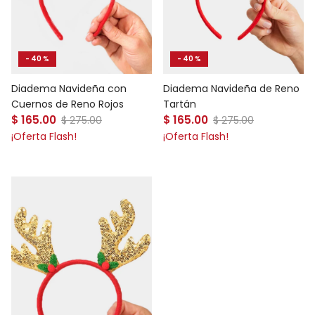
- 40 %
- 40 %
Diadema Navideña de Reno
Diadema Navideña con
Tartán
Cuernos de Reno Rojos
Precio de venta
Precio de venta
$ 165.00
Precio normal
$ 165.00
Precio normal
$ 275.00
$ 275.00
¡Oferta Flash!
¡Oferta Flash!