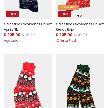
Nuevo 2026
- 35 %
- 35 %
Calcetines Navideñas Unisex
Calcetines Navideñas Unisex
Après Ski
Renos Rojo
Precio de venta
Precio de venta
$ 205.00
Precio normal
$ 205.00
Precio normal
$ 315.00
$ 315.00
Agotado
¡Oferta Flash!