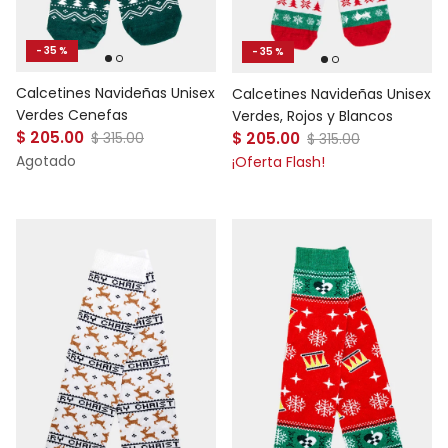
- 35 %
- 35 %
Calcetines Navideñas Unisex
Calcetines Navideñas Unisex
Verdes Cenefas
Verdes, Rojos y Blancos
Precio de venta
Precio de venta
$ 205.00
Precio normal
$ 205.00
Precio normal
$ 315.00
$ 315.00
Agotado
¡Oferta Flash!