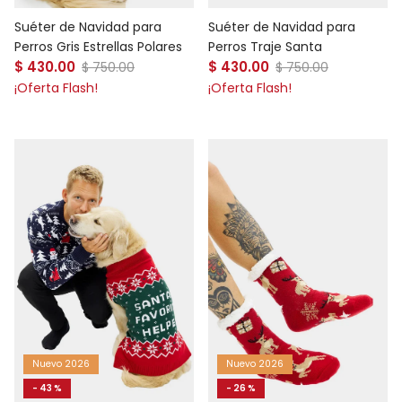
Suéter de Navidad para
Suéter de Navidad para
Perros Gris Estrellas Polares
Perros Traje Santa
Precio de venta
Precio de venta
$ 430.00
Precio normal
$ 430.00
Precio normal
$ 750.00
$ 750.00
¡Oferta Flash!
¡Oferta Flash!
Nuevo 2026
Nuevo 2026
- 43 %
- 26 %