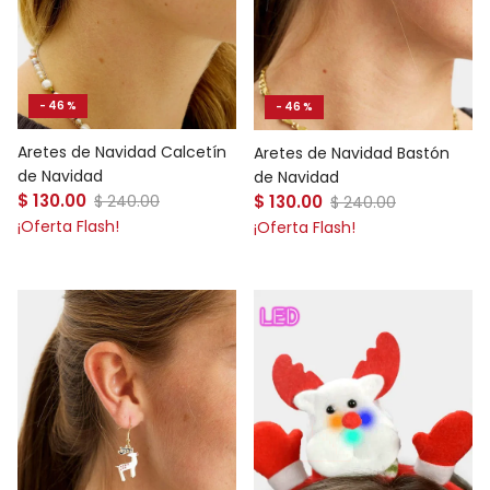
- 46 %
- 46 %
Aretes de Navidad Calcetín
Aretes de Navidad Bastón
de Navidad
de Navidad
Precio de venta
Precio de venta
$ 130.00
Precio normal
$ 130.00
Precio normal
$ 240.00
$ 240.00
¡Oferta Flash!
¡Oferta Flash!