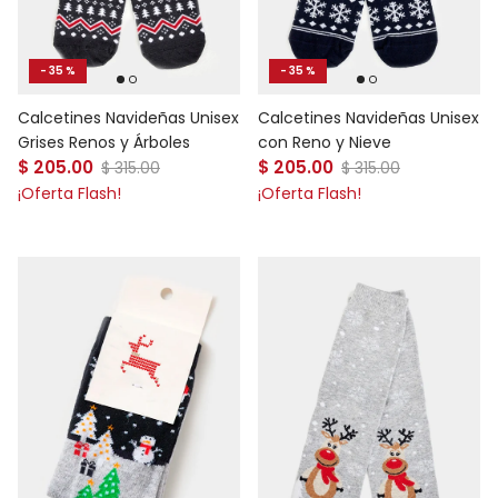
- 35 %
- 35 %
Calcetines Navideñas Unisex
Calcetines Navideñas Unisex
Grises Renos y Árboles
con Reno y Nieve
Precio de venta
Precio de venta
$ 205.00
Precio normal
$ 205.00
Precio normal
$ 315.00
$ 315.00
¡Oferta Flash!
¡Oferta Flash!