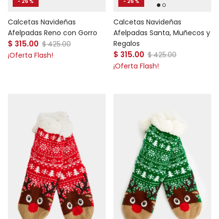
- 26 %
- 26 %
Calcetas Navideñas
Calcetas Navideñas
Afelpadas Reno con Gorro
Afelpadas Santa, Muñecos y
Precio de venta
$ 315.00
Precio normal
Regalos
$ 425.00
Precio de venta
$ 315.00
Precio normal
$ 425.00
¡Oferta Flash!
¡Oferta Flash!