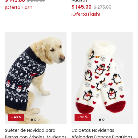
$ 145.00
Precio normal
Adultos
$ 275.00
Precio de venta
$ 145.00
Precio normal
$ 275.00
¡Oferta Flash!
¡Oferta Flash!
- 43 %
- 26 %
Suéter de Navidad para
Calcetas Navideñas
Perros con Árboles, Muñecos
Afelpadas Blancos Pingüinos