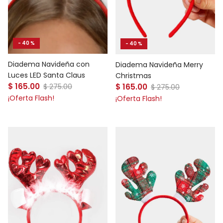
- 40 %
- 40 %
Diadema Navideña con
Diadema Navideña Merry
Luces LED Santa Claus
Christmas
Precio de venta
Precio de venta
$ 165.00
Precio normal
$ 165.00
Precio normal
$ 275.00
$ 275.00
¡Oferta Flash!
¡Oferta Flash!