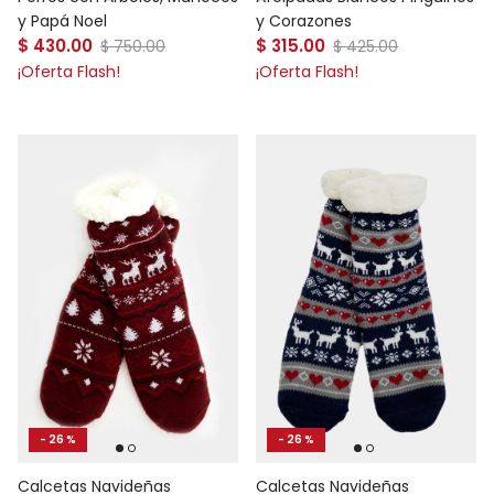
y Papá Noel
y Corazones
Precio de venta
Precio de venta
$ 430.00
Precio normal
$ 315.00
Precio normal
$ 750.00
$ 425.00
¡Oferta Flash!
¡Oferta Flash!
- 26 %
- 26 %
Calcetas Navideñas
Calcetas Navideñas