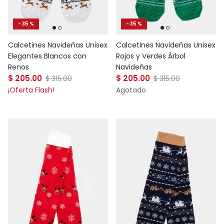
- 35 %
- 35 %
Calcetines Navideñas Unisex
Calcetines Navideñas Unisex
Elegantes Blancos con
Rojos y Verdes Árbol
Renos
Navideñas
Precio de venta
Precio de venta
$ 205.00
Precio normal
$ 205.00
Precio normal
$ 315.00
$ 315.00
¡Oferta Flash!
Agotado