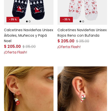
- 35 %
- 35 %
Calcetines Navideñas Unisex
Calcetines Navideñas Unisex
Árboles, Muñecos y Papá
Rojos Reno con Bufanda
Precio de venta
Noel
$ 205.00
Precio normal
$ 315.00
Precio de venta
$ 205.00
Precio normal
$ 315.00
¡Oferta Flash!
¡Oferta Flash!