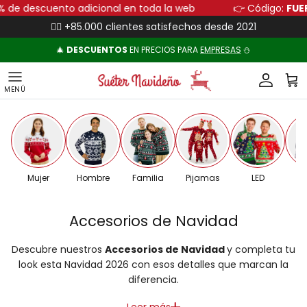
Ir al contenido
0
👈
10% de descuento adicional en toda la web
👉
👍🏻 +85.000 clientes satisfechos desde 2021
🎄
DESCUENTOS
EN PRECIOS PARA
EMPRESAS
⛄
Cuenta
Carr
Mujer
Hombre
Familia
Pijamas
LED
Pa
Accesorios de Navidad
Descubre nuestros
Accesorios de Navidad
y completa tu
look esta Navidad 2026 con esos detalles que marcan la
diferencia.
Leer más