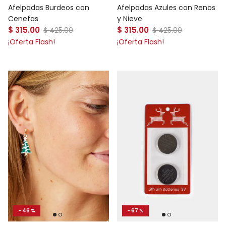
Afelpadas Burdeos con
Afelpadas Azules con Renos
Cenefas
y Nieve
Precio de venta
Precio de venta
$ 315.00
Precio normal
$ 315.00
Precio normal
$ 425.00
$ 425.00
¡Oferta Flash!
¡Oferta Flash!
- 67 %
- 46 %