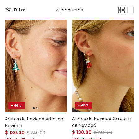
Filtro
4 productos
- 46 %
- 46 %
Aretes de Navidad Calcetín
Aretes de Navidad Árbol de
de Navidad
Navidad
Precio de venta
Precio de venta
$ 130.00
Precio normal
$ 130.00
Precio normal
$ 240.00
$ 240.00