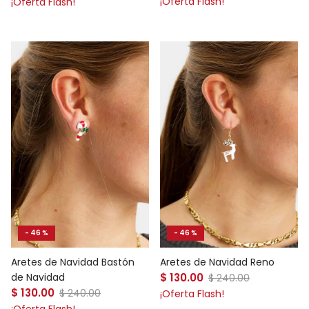
¡Oferta Flash!
¡Oferta Flash!
- 46 %
- 46 %
Aretes de Navidad Bastón
Aretes de Navidad Reno
Precio de venta
de Navidad
$ 130.00
Precio normal
$ 240.00
Precio de venta
$ 130.00
Precio normal
$ 240.00
¡Oferta Flash!
¡Oferta Flash!