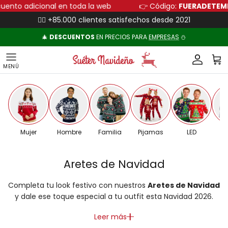
Ir al contenido
descuento adicional en toda la web
👉 Código:
FUERAD
👍🏻 +85.000 clientes satisfechos desde 2021
🎄
DESCUENTOS
EN PRECIOS PARA
EMPRESAS
⛄
Cuenta
Carr
Mujer
Hombre
Familia
Pijamas
LED
Pa
Aretes de Navidad
Completa tu look festivo con nuestros
Aretes de Navidad
y dale ese toque especial a tu outfit esta Navidad 2026.
Leer más