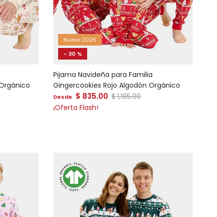
Nuevo 2026
- 30 %
Pijama Navideña para Familia
 Orgánico
Gingercookies Rojo Algodón Orgánico
Precio de venta
al
$ 835.00
Precio normal
$ 1,185.00
Desde
¡Oferta Flash!