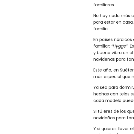
familiares.
No hay nada más có
para estar en casa,
familia.
En países nórdicos
familiar:
“Hygge
”. 
y buena vibra en e
navideñas para fami
Este año, en Suéte
más especial que 
Ya sea para dormir,
hechas con telas su
cada modelo puedes
Si tú eres de los q
navideñas para fam
Y si quieres llevar