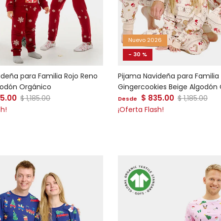
Nuevo 2026
- 30 %
ideña para Familia Rojo Reno
Pijama Navideña para Familia
godón Orgánico
Gingercookies Beige Algodón
 venta
Precio de venta
35.00
Precio normal
$ 835.00
Precio norm
$ 1,185.00
$ 1,185.00
Desde
sh!
¡Oferta Flash!