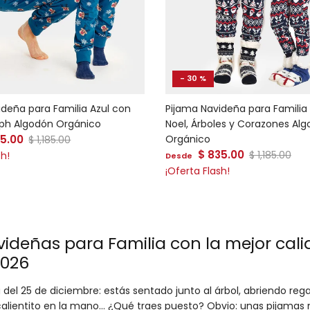
- 30 %
ideña para Familia Azul con
Pijama Navideña para Familia
ph Algodón Orgánico
Noel, Árboles y Corazones Al
 venta
35.00
Precio normal
Orgánico
$ 1,185.00
Precio de venta
$ 835.00
Precio norm
$ 1,185.00
sh!
Desde
¡Oferta Flash!
ideñas para Familia con la mejor cali
2026
el 25 de diciembre: estás sentado junto al árbol, abriendo regal
alientito en la mano… ¿Qué traes puesto? Obvio: unas pijamas