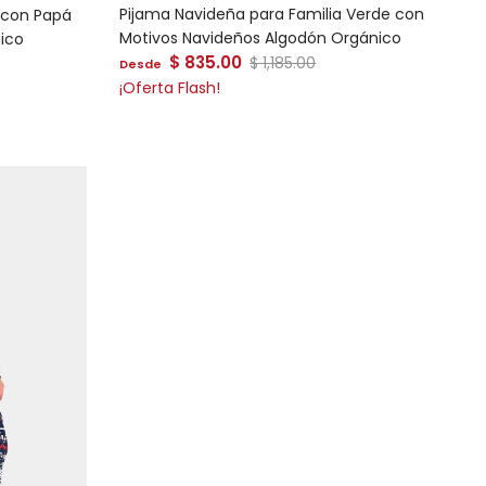
Pijama Navideña para Familia Verde con
 con Papá
Motivos Navideños Algodón Orgánico
ico
Precio de venta
$ 835.00
Precio normal
al
$ 1,185.00
Desde
¡Oferta Flash!