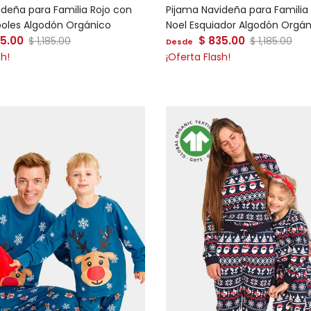
ideña para Familia Rojo con
Pijama Navideña para Familia
boles Algodón Orgánico
Noel Esquiador Algodón Orgán
 venta
Precio de venta
35.00
Precio normal
$ 835.00
Precio norm
$ 1,185.00
$ 1,185.00
Desde
sh!
¡Oferta Flash!