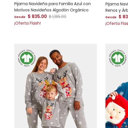
Pijama Navideña para Familia Azul con
Pijama Nav
Motivos Navideños Algodón Orgánico
Renos y Ár
Precio de venta
Precio de
$ 835.00
Precio normal
$ 8
$ 1,185.00
Desde
Desde
¡Oferta Flash!
¡Oferta Fla