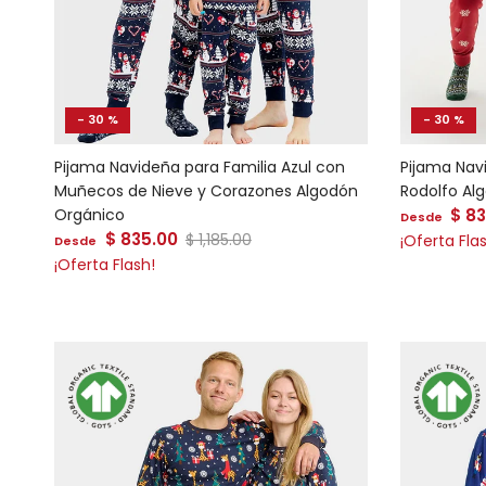
- 30 %
- 30 %
Pijama Navideña para Familia Azul con
Pijama Nav
Muñecos de Nieve y Corazones Algodón
Rodolfo Al
Precio de
Orgánico
$ 8
Desde
Precio de venta
$ 835.00
Precio normal
$ 1,185.00
¡Oferta Fla
Desde
¡Oferta Flash!