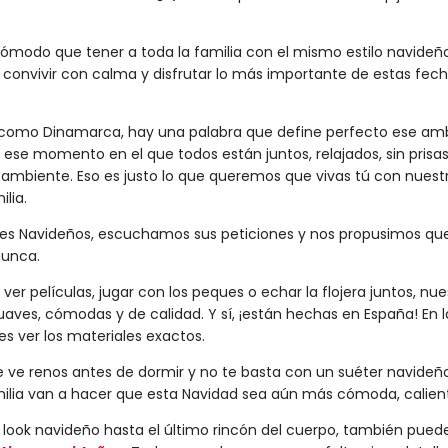
modo que tener a toda la familia con el mismo estilo navideño
 convivir con calma y disfrutar lo más importante de estas fech
 como Dinamarca, hay una palabra que define perfecto ese am
Es ese momento en el que todos están juntos, relajados, sin pri
l ambiente. Eso es justo lo que queremos que vivas tú con nuest
lia.
res Navideños, escuchamos sus peticiones y nos propusimos qu
nunca.
 ver películas, jugar con los peques o echar la flojera juntos, nu
aves, cómodas y de calidad. Y sí, ¡están hechas en España! En l
 ver los materiales exactos.
ue ve renos antes de dormir y no te basta con un suéter navideñ
ilia van a hacer que esta Navidad sea aún más cómoda, calienti
 el look navideño hasta el último rincón del cuerpo, también pue