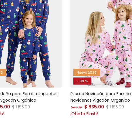
26
Nuevo 2026
- 30 %
ideña para Familia Juguetes
Pijama Navideña para Familia
Algodón Orgánico
Navideños Algodón Orgánico
 venta
Precio de venta
35.00
Precio normal
$ 835.00
Precio norm
$ 1,185.00
$ 1,185.00
Desde
sh!
¡Oferta Flash!