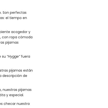
. Son perfectas
as: el tiempo en
biente acogedor y
sas, con ropa cómoda
ras pijamas
e su
“Hygge”
fuera
estras pijamas están
a descripción de
o, nuestras pijamas
ta y especial.
des checar nuestra