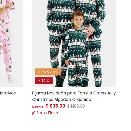
Nuevo 2026
- 30 %
 Motivos
Pijama Navideña para Familia Green Jolly
Christmas Algodón Orgánico
Precio de venta
al
$ 835.00
Precio normal
$ 1,185.00
Desde
¡Oferta Flash!