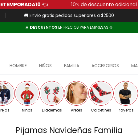
o:
FUERADETEMPORADA10
👈
10% de descuento 
🚚 Envío gratis pedidos superiores a $2500
🎄
DESCUENTOS
EN PRECIOS PARA
EMPRESAS
⛄
HOMBRE
NIÑOS
FAMILIA
ACCESORIOS
MA
rejas
Niños
Diademas
Aretes
Calcetines
Playeras
Pijamas Navideñas Familia