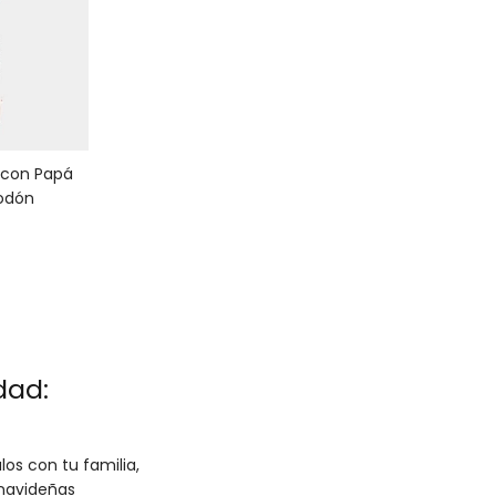
 con Papá
godón
al
dad:
os con tu familia,
 navideñas