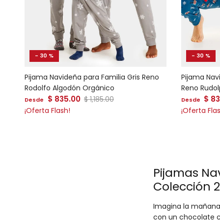
- 30 %
- 30 %
Pijama Navideña para Familia Gris Reno
Pijama Nav
Rodolfo Algodón Orgánico
Reno Rudol
Precio de venta
Precio de
$ 835.00
Precio normal
$ 8
$ 1,185.00
Desde
Desde
¡Oferta Flash!
¡Oferta Fla
Pijamas Nav
Colección 
Imagina la mañana d
con un chocolate c