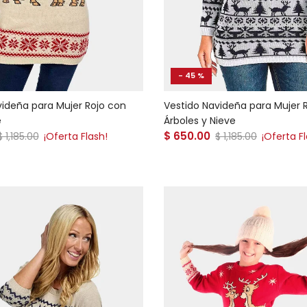
- 45 %
videña para Mujer Rojo con
Vestido Navideña para Mujer 
é
Árboles y Nieve
 venta
Precio de venta
Precio normal
$ 650.00
Precio normal
$ 1,185.00
¡Oferta Flash!
$ 1,185.00
¡Oferta F