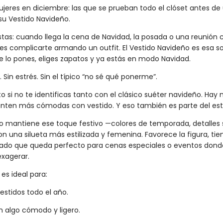
jeres en diciembre: las que se prueban todo el clóset antes de
 su Vestido Navideño.
stas: cuando llega la cena de Navidad, la posada o una reunión 
es complicarte armando un outfit. El Vestido Navideño es esa so
. Te lo pones, eliges zapatos y ya estás en modo Navidad.
 Sin estrés. Sin el típico “no sé qué ponerme”.
 si no te identificas tanto con el clásico suéter navideño. Hay
nten más cómodas con vestido. Y eso también es parte del esti
o mantiene ese toque festivo —colores de temporada, detalles s
n una silueta más estilizada y femenina. Favorece la figura, t
lado que queda perfecto para cenas especiales o eventos donde
exagerar.
es ideal para:
estidos todo el año.
 algo cómodo y ligero.