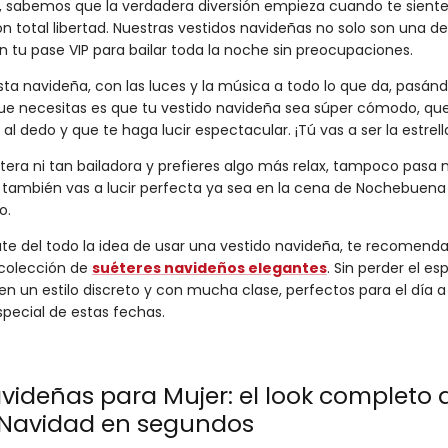
, sabemos que la verdadera diversión empieza cuando te sien
total libertad. Nuestras vestidos navideñas no solo son una dec
n tu pase VIP para bailar toda la noche sin preocupaciones.
sta navideña, con las luces y la música a todo lo que da, pasándo
e necesitas es que tu vestido navideña sea súper cómodo, que 
al dedo y que te haga lucir espectacular. ¡Tú vas a ser la estrell
estera ni tan bailadora y prefieres algo más relax, tampoco pasa
 también vas a lucir perfecta ya sea en la cena de Nochebuena o
o.
 late del todo la idea de usar una vestido navideña, te recomen
 colección de
suéteres navideños elegantes
. Sin perder el es
n un estilo discreto y con mucha clase, perfectos para el día a
special de estas fechas.
videñas para Mujer: el look completo 
a Navidad en segundos