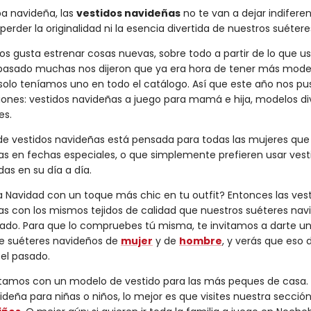
opa navideña, las
vestidos navideñas
no te van a dejar indifere
perder la originalidad ni la esencia divertida de nuestros suéter
 gusta estrenar cosas nuevas, sobre todo a partir de lo que 
 pasado muchas nos dijeron que ya era hora de tener más mode
olo teníamos uno en todo el catálogo. Así que este año nos pus
nes: vestidos navideñas a juego para mamá e hija, modelos di
es.
de vestidos navideñas está pensada para todas las mujeres que
s en fechas especiales, o que simplemente prefieren usar vest
s en su día a día.
a Navidad con un toque más chic en tu outfit? Entonces las ves
has con los mismos tejidos de calidad que nuestros suéteres nav
cado. Para que lo compruebes tú misma, te invitamos a darte un
de suéteres navideños de
mujer
y de
hombre
, y verás que eso 
 el pasado.
ntamos con un modelo de vestido para las más peques de casa. A
deña para niñas o niños, lo mejor es que visites nuestra secció