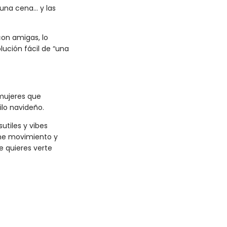
 una cena… y las
con amigas, lo
lución fácil de “una
 mujeres que
lo navideño.
utiles y vibes
iene movimiento y
 quieres verte