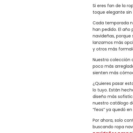
Si eres fan de la r
toque elegante sin 
Cada temporada nos
han pedido. El año
navideñas, porque s
lanzamos más opcio
y otros más formal
Nuestra colección 
poco más arreglada
sienten más cómoda
¿Quieres pasar est
lo tuyo. Están hec
diseño más sofisti
nuestro catálogo 
“feos” ya quedó en
Por ahora, solo co
buscando ropa navi