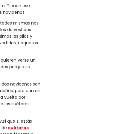
nte. Tienen ese
es navideños.
ustedes mismas nos
los de vestidos
imos las pilas y
vertidos, coquetos
 quieren verse un
idos porque se
tidos navideñas son
ideños, pero con un
a vuelta por
de los suéteres
sí que si estás
n de
suéteres