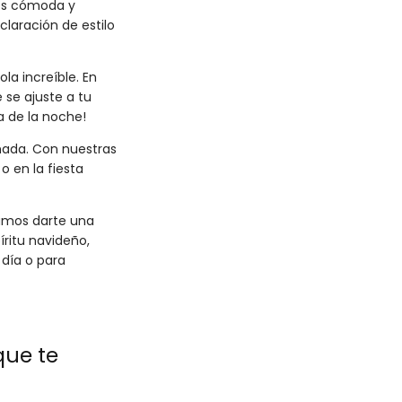
tes cómoda y
laración de estilo
la increíble. En
se ajuste a tu
a de la noche!
 nada. Con nuestras
 en la fiesta
damos darte una
píritu navideño,
 día o para
que te