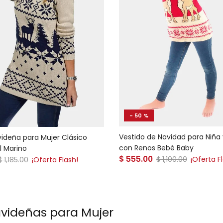
- 50 %
Vestido de Navidad para Niña 
videña para Mujer Clásico
con Renos Bebé Baby
l Marino
Precio de venta
 venta
$ 555.00
Precio normal
Precio normal
$ 1,100.00
¡Oferta F
$ 1,185.00
¡Oferta Flash!
avideñas para Mujer