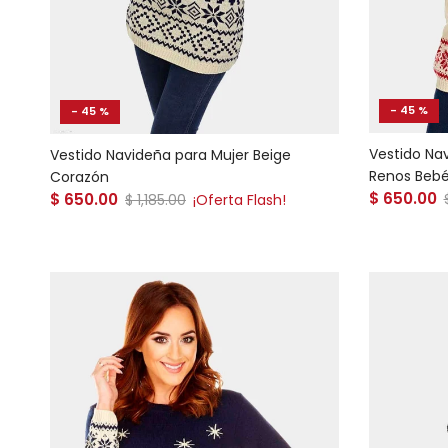
- 45 %
- 45 %
Vestido Na
Vestido Navideña para Mujer Beige
Renos Beb
Corazón
Precio de
Precio de venta
$ 650.00
$ 650.00
Precio normal
$ 1,185.00
¡Oferta Flash!