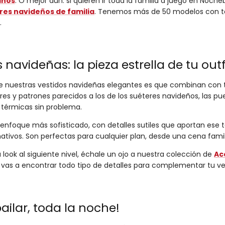
iños
. O mejor aún: si quieren ir toda la familia a juego en Noch
res navideños de familia
. Tenemos más de 50 modelos con ta
.
s navideñas: la pieza estrella de tu out
e nuestras vestidos navideñas elegantes es que combinan con
es y patrones parecidos a los de los suéteres navideños, las p
térmicas sin problema.
enfoque más sofisticado, con detalles sutiles que aportan ese 
tivos. Son perfectas para cualquier plan, desde una cena famili
tu look al siguiente nivel, échale un ojo a nuestra colección de
Ac
 vas a encontrar todo tipo de detalles para complementar tu ve
ailar, toda la noche!