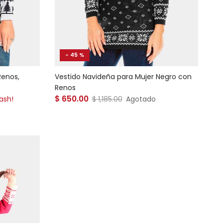
- 45 %
Renos,
Vestido Navideña para Mujer Negro con
Renos
Precio de venta
$ 650.00
Precio normal
lash!
$ 1,185.00
Agotado