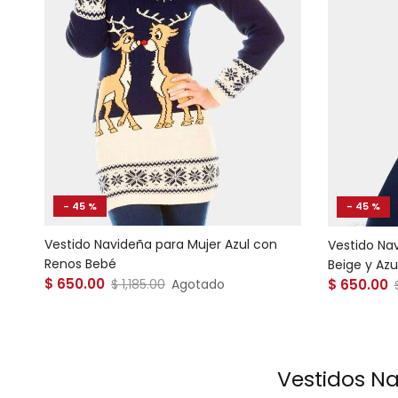
- 45 %
- 45 %
Vestido Navideña para Mujer Azul con
Vestido Na
Renos Bebé
Beige y Azu
Precio de venta
Precio de
$ 650.00
Precio normal
$ 650.00
$ 1,185.00
Agotado
Vestidos N