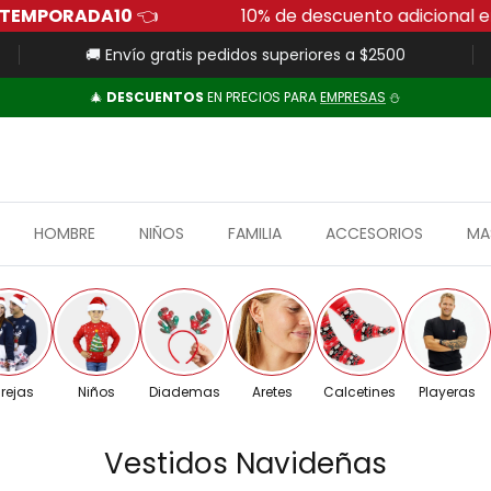
UERADETEMPORADA10
👈
10% de descuento adi
🚚 Envío gratis pedidos superiores a $2500
🎄
DESCUENTOS
EN PRECIOS PARA
EMPRESAS
⛄
HOMBRE
NIÑOS
FAMILIA
ACCESORIOS
MA
rejas
Niños
Diademas
Aretes
Calcetines
Playeras
Vestidos Navideñas