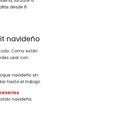
ebuena, lánzate a
llas desde 6
fit navideño
 todo. Como están
uedes usar con
toque navideño sin
ar hasta el trabajo.
cesorios
stido navideña.