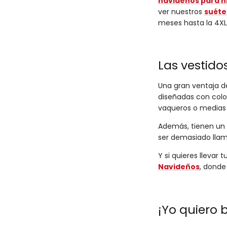
navideños para n
ver nuestros
suéte
meses hasta la 4XL
Las vestido
Una gran ventaja d
diseñadas con color
vaqueros o medias 
Además, tienen un 
ser demasiado llama
Y si quieres llevar 
Navideños
, donde
¡Yo quiero b