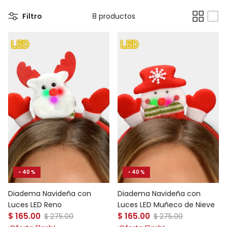
Filtro
8 productos
- 40 %
- 40 %
Diadema Navideña con
Diadema Navideña con
Luces LED Reno
Luces LED Muñeco de Nieve
Precio de venta
Precio de venta
$ 165.00
Precio normal
$ 165.00
Precio normal
$ 275.00
$ 275.00