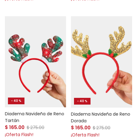
- 40 %
- 40 %
Diadema Navideña de Reno
Diadema Navideña de Reno
Tartán
Dorada
Precio de venta
Precio de venta
$ 165.00
Precio normal
$ 165.00
Precio normal
$ 275.00
$ 275.00
¡Oferta Flash!
¡Oferta Flash!