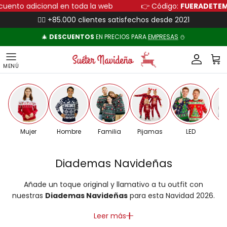
Ir al contenido
e descuento adicional en toda la web
👉 Código:
FUERAD
👍🏻 +85.000 clientes satisfechos desde 2021
🎄
DESCUENTOS
EN PRECIOS PARA
EMPRESAS
⛄
Cuenta
Carr
Mujer
Hombre
Familia
Pijamas
LED
Pa
Diademas Navideñas
Añade un toque original y llamativo a tu outfit con
nuestras
Diademas Navideñas
para esta Navidad 2026.
Leer más