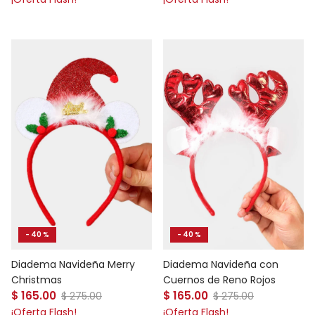
- 40 %
- 40 %
Diadema Navideña Merry
Diadema Navideña con
Christmas
Cuernos de Reno Rojos
Precio de venta
Precio de venta
$ 165.00
Precio normal
$ 165.00
Precio normal
$ 275.00
$ 275.00
¡Oferta Flash!
¡Oferta Flash!