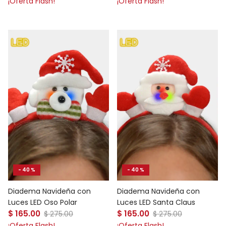
¡Oferta Flash!
¡Oferta Flash!
- 40 %
- 40 %
Diadema Navideña con
Diadema Navideña con
Luces LED Oso Polar
Luces LED Santa Claus
Precio de venta
Precio de venta
$ 165.00
Precio normal
$ 165.00
Precio normal
$ 275.00
$ 275.00
¡Oferta Flash!
¡Oferta Flash!