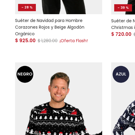
- 28 %
- 39 %
Suéter de Navidad para Hombre
Suéter de 
Corazones Rojos y Beige Algodón
Christmas 
Precio de
Orgánico
$ 720.00
Precio de venta
$ 925.00
Precio normal
$ 1,280.00
¡Oferta Flash!