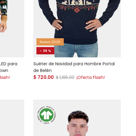
Nuevo 2026
- 39 %
LED para
Suéter de Navidad para Hombre Portal
Town
de Belén
Precio de venta
$ 720.00
Precio normal
lash!
$ 1,185.00
¡Oferta Flash!