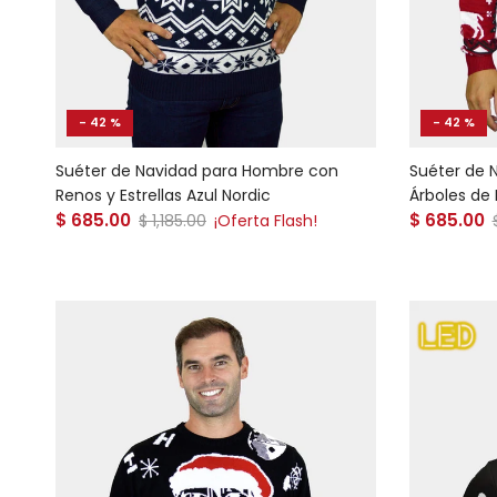
- 42 %
- 42 %
Suéter de Navidad para Hombre con
Suéter de 
Renos y Estrellas Azul Nordic
Árboles de
Precio de venta
Precio de
$ 685.00
Precio normal
$ 685.00
$ 1,185.00
¡Oferta Flash!