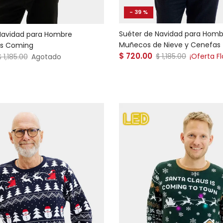
- 39 %
Suéter de Navidad para Homb
Navidad para Hombre
Muñecos de Nieve y Cenefas
is Coming
Precio de venta
 venta
$ 720.00
Precio normal
Precio normal
$ 1,185.00
¡Oferta Fl
$ 1,185.00
Agotado