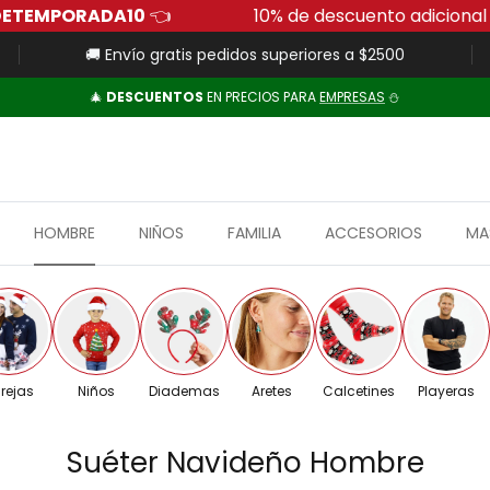
digo:
FUERADETEMPORADA10
👈
10% de descue
🚚 Envío gratis pedidos superiores a $2500
🎄
DESCUENTOS
EN PRECIOS PARA
EMPRESAS
⛄
HOMBRE
NIÑOS
FAMILIA
ACCESORIOS
MA
rejas
Niños
Diademas
Aretes
Calcetines
Playeras
Suéter Navideño Hombre