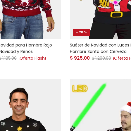
- 28 %
Navidad para Hombre Rojo
Suéter de Navidad con Luces 
 Navidad y Renos
Hombre Santa con Cerveza
 venta
Precio de venta
Precio normal
$ 925.00
Precio normal
$ 1,185.00
¡Oferta Flash!
$ 1,280.00
¡Oferta F