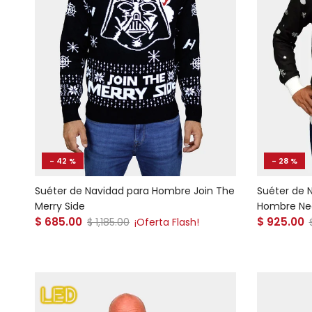
- 42 %
- 28 %
Suéter de Navidad para Hombre Join The
Suéter de 
Merry Side
Hombre Neg
Precio de venta
Precio de
$ 685.00
Precio normal
$ 925.00
$ 1,185.00
¡Oferta Flash!