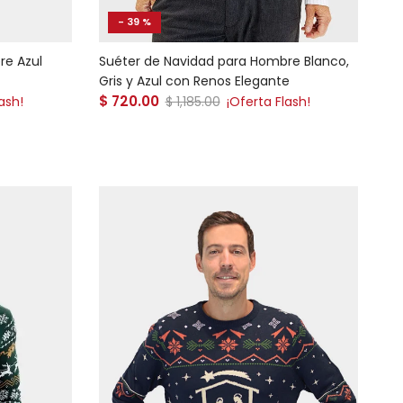
- 39 %
re Azul
Suéter de Navidad para Hombre Blanco,
Gris y Azul con Renos Elegante
Precio de venta
$ 720.00
Precio normal
ash!
$ 1,185.00
¡Oferta Flash!