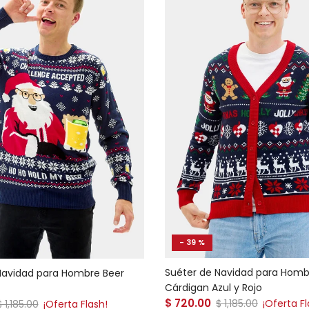
- 39 %
Suéter de Navidad para Homb
Navidad para Hombre Beer
Cárdigan Azul y Rojo
Precio de venta
 venta
$ 720.00
Precio normal
Precio normal
$ 1,185.00
¡Oferta Fl
$ 1,185.00
¡Oferta Flash!