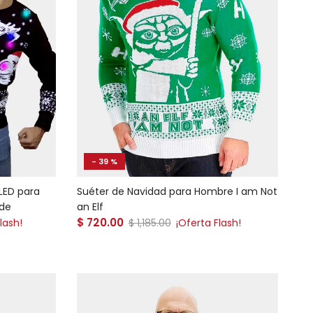
- 39 %
LED para
Suéter de Navidad para Hombre I am Not
ide
an Elf
Precio de venta
$ 720.00
Precio normal
lash!
$ 1,185.00
¡Oferta Flash!