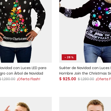
- 28 %
Navidad con Luces LED para
Suéter de Navidad con Luces 
ro con Árbol de Navidad
Hombre Join the Christmas S
 venta
Precio de venta
Precio normal
$ 925.00
Precio normal
$ 1,280.00
¡Oferta Flash!
$ 1,280.00
¡Oferta F