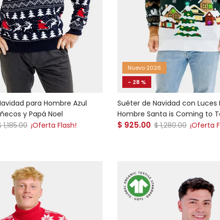
Nuevo 2026
- 28 %
Navidad para Hombre Azul
Suéter de Navidad con Luces 
uñecos y Papá Noel
Hombre Santa is Coming to 
 venta
Precio de venta
Precio normal
$ 925.00
Precio normal
$ 1,185.00
¡Oferta Flash!
$ 1,280.00
¡Oferta F