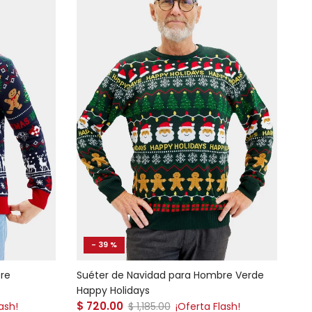
- 39 %
re
Suéter de Navidad para Hombre Verde
Happy Holidays
Precio de venta
$ 720.00
Precio normal
ash!
$ 1,185.00
¡Oferta Flash!