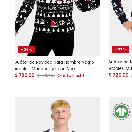
- 39 %
- 39 %
Suéter de 
Suéter de Navidad para Hombre Negro
Árboles, M
Árboles, Muñecos y Papá Noel
Precio de
Precio de venta
$ 720.00
$ 720.00
Precio normal
$ 1,185.00
¡Oferta Flash!