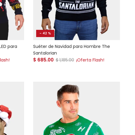
- 42 %
LED para
Suéter de Navidad para Hombre The
Santalorian
Precio de venta
$ 685.00
Precio normal
lash!
$ 1,185.00
¡Oferta Flash!