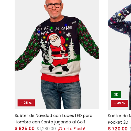
3D
- 28 %
- 39 %
Suéter de Navidad con Luces LED para
Suéter de 
Hombre con Santa jugando al Golf
Pocket 3D
Precio de venta
Precio de
$ 925.00
Precio normal
$ 720.00
$ 1,280.00
¡Oferta Flash!