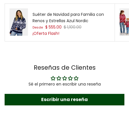
Suéter de Navidad para Familia con
Renos y Estrellas Azul Nordic
Precio de venta
Precio normal
$ 555.00
$ 1,100.00
Desde
¡Oferta Flash!
Reseñas de Clientes
Sé el primero en escribir una reseña
Escribir una reseña