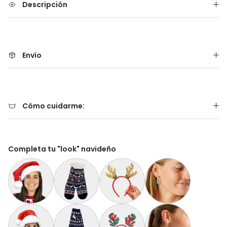
Descripción
Envío
Cómo cuidarme:
Completa tu "look" navideño
Gorro Navideño Santa Claus Suave y Gordito para Adultos
Calcetas Navideñas Afelpadas Azules con Renos 
Diadema Navideña de Reno Dorada
Aretes de Navidad Árbo