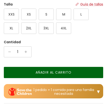
Rating of 7 means Grande.
Talla
Guía de tallas
The rating of this product for "" is 4.
XXS
XS
S
M
L
XL
2XL
3XL
4XL
Cantidad
AÑADIR AL CARRITO
1 pedido = 1 comida para una familia
▼
necesitada