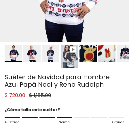
Suéter de Navidad para Hombre
Azul Papá Noel y Reno Rudolph
Precio de venta
Precio normal
$ 720.00
$ 1,185.00
¿Cómo talla este suéter?
Rating of 1 means Ajustado.
Ajustado
Normal
Grande
Middle rating means Normal.