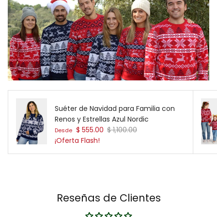
Suéter de Navidad para Familia con
Renos y Estrellas Azul Nordic
Precio de venta
Precio normal
$ 555.00
$ 1,100.00
Desde
¡Oferta Flash!
Reseñas de Clientes