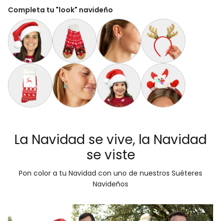
Completa tu "look" navideño
Gorro Navideño Santa Claus Suave y Gordito para Adultos
Calcetas Navideñas Afelpadas Rojos Cenefas y 
Aretes de Navidad Bastón de Navid
Diadema Navideña de 
Calcetines Navideñas Unisex Renos Rojo
Aretes de Navidad Árbol de Navidad
Gorro Navideño Santa Claus Suave y
Diadema Navideña con
La Navidad se vive, la Navidad
se viste
Pon color a tu Navidad con uno de nuestros Suéteres
Navideños