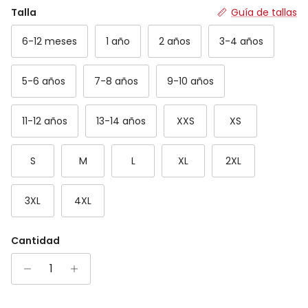
Rating of 7 means Grande.
Talla
Guía de tallas
The rating of this product for "" is 4.
6-12 meses
1 año
2 años
3-4 años
5-6 años
7-8 años
9-10 años
11-12 años
13-14 años
XXS
XS
S
M
L
XL
2XL
3XL
4XL
Cantidad