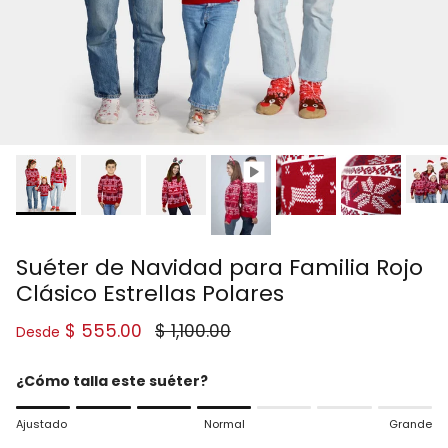
Suéter de Navidad para Familia Rojo
Clásico Estrellas Polares
Precio de venta
Precio normal
$ 555.00
$ 1,100.00
Desde
¿Cómo talla este suéter?
Rating of 1 means Ajustado.
Ajustado
Normal
Grande
Middle rating means Normal.