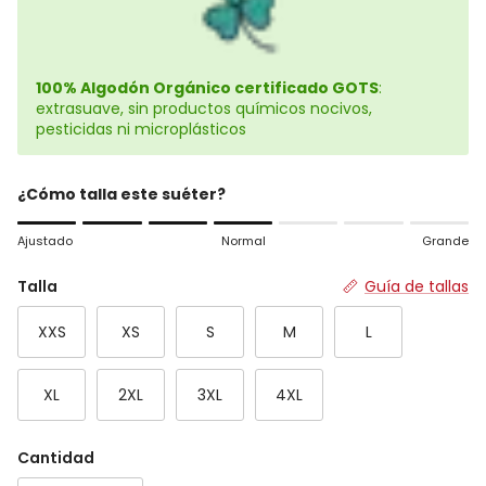
100% Algodón Orgánico certificado GOTS
:
extrasuave, sin productos químicos nocivos,
pesticidas ni microplásticos
¿Cómo talla este suéter?
Rating of 1 means Ajustado.
Ajustado
Normal
Grande
Middle rating means Normal.
Rating of 7 means Grande.
Talla
Guía de tallas
The rating of this product for "" is 4.
XXS
XS
S
M
L
XL
2XL
3XL
4XL
Cantidad