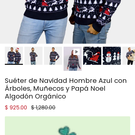
Suéter de Navidad Hombre Azul con
Árboles, Muñecos y Papá Noel
Algodón Orgánico
Precio de venta
Precio normal
$ 925.00
$ 1,280.00