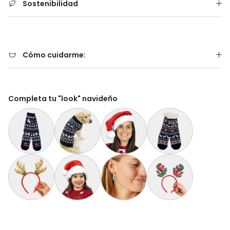
Sostenibilidad
Cómo cuidarme:
Completa tu "look" navideño
Calcetines Navideñas Unisex Árboles, Muñecos y Papá Noel
Suéter de Navidad para Perros con Árboles, Muñ
Gorro Navideño Santa Claus Suave y
Calcetas Navideñas Afe
Diadema Navideña de Reno Dorada
Gorro Navideño Santa Claus Suave y Gordito par
Aretes de Navidad Árbol de Navidad
Diadema Navideña de 