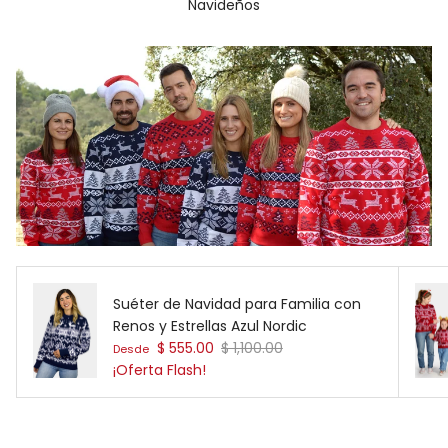
Navideños
Suéter de Navidad para Familia con
Renos y Estrellas Azul Nordic
Precio de venta
Precio normal
$ 555.00
$ 1,100.00
Desde
¡Oferta Flash!