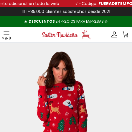
Ir al contenido
uento adicional en toda la web
👉 Código:
FUERADETEM
👍🏻 +85.000 clientes satisfechos desde 2021
🎄
DESCUENTOS
EN PRECIOS PARA
EMPRESAS
⛄
Cuenta
Carr
Ir directamente a la información del producto