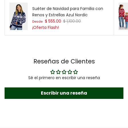
Suéter de Navidad para Familia con
Renos y Estrellas Azul Nordic
Precio de venta
Precio normal
$ 555.00
$ 1,100.00
Desde
¡Oferta Flash!
Reseñas de Clientes
Sé el primero en escribir una reseña
Escribir una reseña