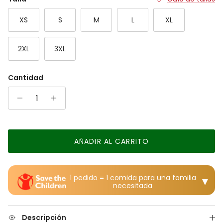
The rating of this product for "" is 6.
XS
S
M
L
XL
2XL
3XL
Cantidad
AÑADIR AL CARRITO
1 pedido = 1 comida para una familia
▼
necesitada
Descripción