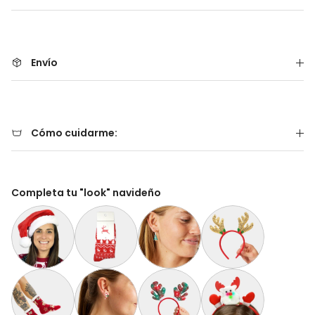
Envío
Cómo cuidarme:
Completa tu "look" navideño
Gorro Navideño Santa Claus Suave y Gordito para Adultos
Calcetines Navideñas Unisex Renos Rojo
Aretes de Navidad Árbol de Navidad
Diadema Navideña de 