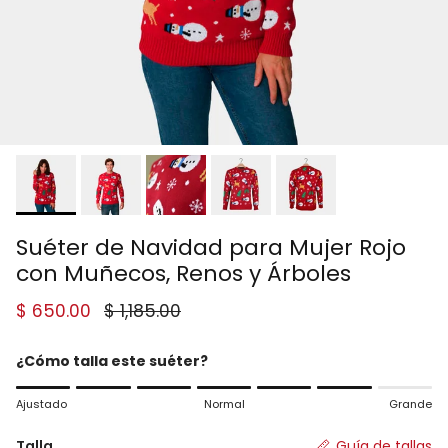
Suéter de Navidad para Mujer Rojo
con Muñecos, Renos y Árboles
Precio de venta
Precio normal
$ 650.00
$ 1,185.00
¿Cómo talla este suéter?
Rating of 1 means Ajustado.
Ajustado
Normal
Grande
Middle rating means Normal.
Rating of 7 means Grande.
Talla
Guía de tallas