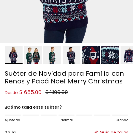
Suéter de Navidad para Familia con
Renos y Papá Noel Merry Christmas
Precio de venta
Precio normal
$ 685.00
$ 1,100.00
Desde
¿Cómo talla este suéter?
Rating of 1 means Ajustado.
Ajustado
Normal
Grande
Middle rating means Normal.
Rating of 7 means Grande.
Talla
Guía de tallas