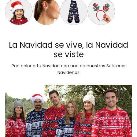
Gorro Navideño Santa Claus Suave y Gordito para Adultos
Aretes de Navidad Árbol de Navidad
Calcetas Navideñas Afelpadas Azule
Diadema Navideña de 
Gorro Navideño Santa Claus Suave y Gordito para Niños
Aretes de Navidad Bastón de Navidad
Calcetines Navideñas Unisex Árbole
Diadema Navideña de 
La Navidad se vive, la Navidad
se viste
Pon color a tu Navidad con uno de nuestros Suéteres
Navideños