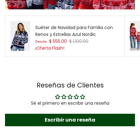
Suéter de Navidad para Familia con
Renos y Estrellas Azul Nordic
Precio de venta
Precio normal
$ 555.00
$ 1,100.00
Desde
¡Oferta Flash!
Reseñas de Clientes
Sé el primero en escribir una reseña
Escribir una reseña