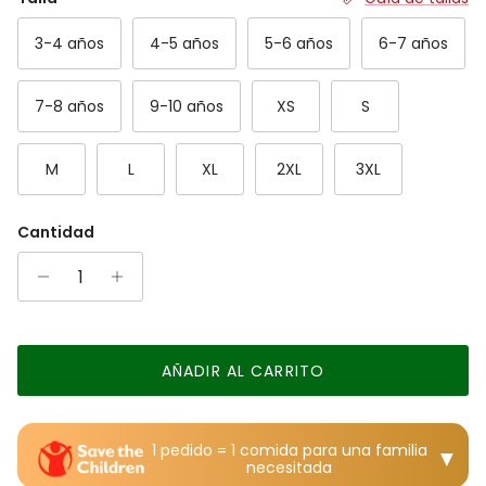
The rating of this product for "" is 0.
3-4 años
4-5 años
5-6 años
6-7 años
7-8 años
9-10 años
XS
S
M
L
XL
2XL
3XL
Cantidad
AÑADIR AL CARRITO
1 pedido = 1 comida para una familia
▼
necesitada