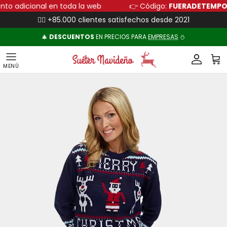
Ir al contenido
uento adicional en toda la web
👉 Código:
FUERADETEM
👍🏻 +85.000 clientes satisfechos desde 2021
🎄
DESCUENTOS
EN PRECIOS PARA
EMPRESAS
⛄
Cuenta
Carr
Ir directamente a la información del producto