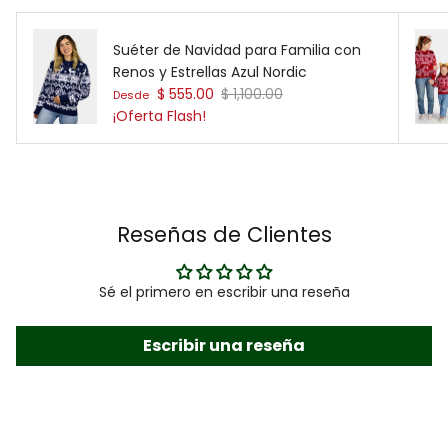
Suéter de Navidad para Familia con
Renos y Estrellas Azul Nordic
Precio de venta
Precio normal
$ 555.00
$ 1,100.00
Desde
¡Oferta Flash!
Reseñas de Clientes
Sé el primero en escribir una reseña
Escribir una reseña