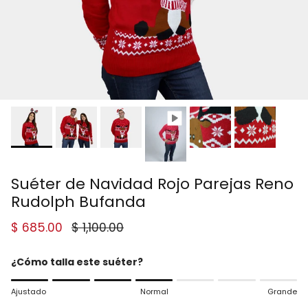
Suéter de Navidad Rojo Parejas Reno
Rudolph Bufanda
Precio de venta
Precio normal
$ 685.00
$ 1,100.00
¿Cómo talla este suéter?
Rating of 1 means Ajustado.
Ajustado
Normal
Grande
Middle rating means Normal.