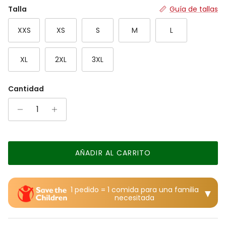
Rating of 7 means Grande.
Talla
Guía de tallas
The rating of this product for "" is 4.
XXS
XS
S
M
L
XL
2XL
3XL
Cantidad
AÑADIR AL CARRITO
1 pedido = 1 comida para una familia
▼
necesitada