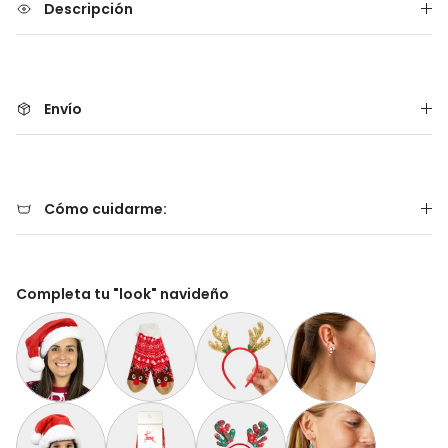
Descripción
Envío
Cómo cuidarme:
Completa tu "look" navideño
Gorro Navideño Santa Claus Suave y Gordito para Adultos
Calcetas Navideñas Afelpadas Rojos Cenefas y 
Diadema Navideña de Reno Dorada
Aretes de Navidad Bas