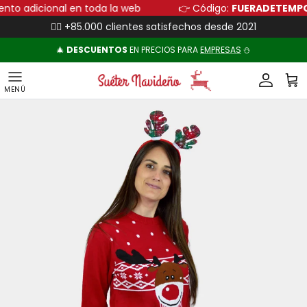
Ir al contenido
cuento adicional en toda la web
👉 Código:
FUERADETE
👍🏻 +85.000 clientes satisfechos desde 2021
🎄
DESCUENTOS
EN PRECIOS PARA
EMPRESAS
⛄
Cuenta
Carr
Ir directamente a la información del producto