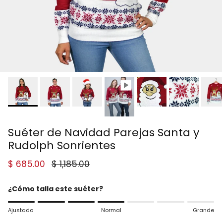
Suéter de Navidad Parejas Santa y
Rudolph Sonrientes
Precio de venta
Precio normal
$ 685.00
$ 1,185.00
¿Cómo talla este suéter?
Rating of 1 means Ajustado.
Ajustado
Normal
Grande
Middle rating means Normal.