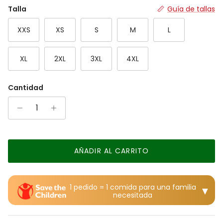
Rating of 7 means Grande.
Talla
Guía de tallas
The rating of this product for "" is 4.
XXS
XS
S
M
L
XL
2XL
3XL
4XL
Cantidad
AÑADIR AL CARRITO
1 pedido = 1 comida para una familia
▼
necesitada