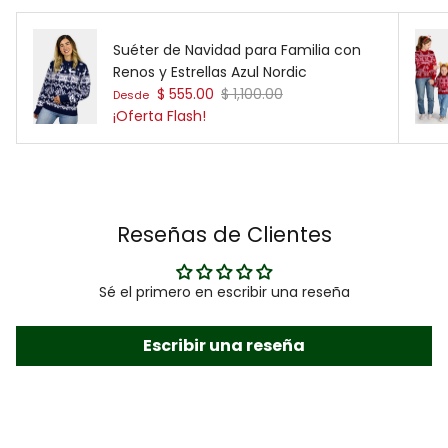
Suéter de Navidad para Familia con
Renos y Estrellas Azul Nordic
Precio de venta
Precio normal
$ 555.00
$ 1,100.00
Desde
¡Oferta Flash!
Reseñas de Clientes
Sé el primero en escribir una reseña
Escribir una reseña