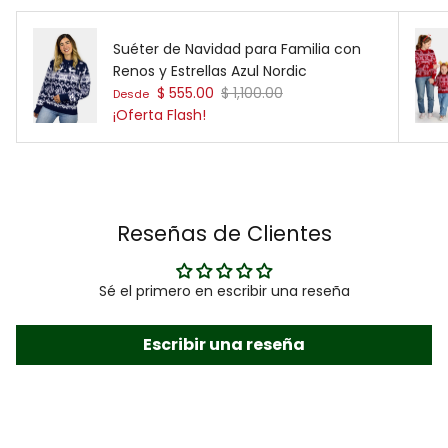
Suéter de Navidad para Familia con
Renos y Estrellas Azul Nordic
Precio de venta
Precio normal
$ 555.00
$ 1,100.00
Desde
¡Oferta Flash!
Reseñas de Clientes
Sé el primero en escribir una reseña
Escribir una reseña