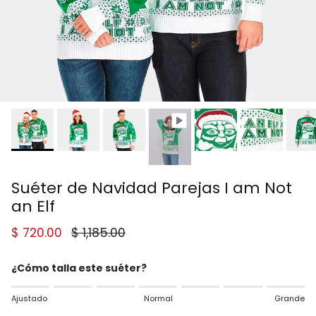
Suéter de Navidad Parejas I am Not
an Elf
Precio de venta
Precio normal
$ 720.00
$ 1,185.00
¿Cómo talla este suéter?
Rating of 1 means Ajustado.
Ajustado
Normal
Grande
Middle rating means Normal.