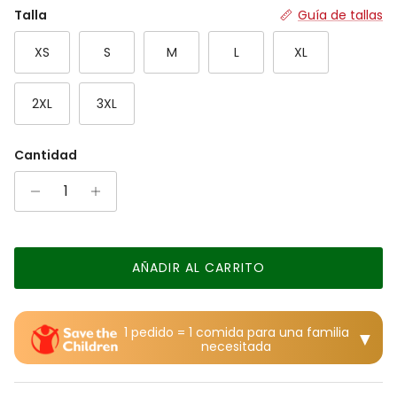
Rating of 7 means Grande.
Talla
Guía de tallas
The rating of this product for "" is 0.
XS
S
M
L
XL
2XL
3XL
Cantidad
AÑADIR AL CARRITO
1 pedido = 1 comida para una familia
▼
necesitada