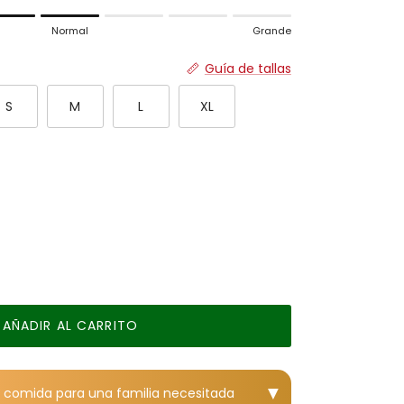
ado.
Normal
Grande
rmal.
de.
Guía de tallas
 for "" is 4.
S
M
L
XL
AÑADIR AL CARRITO
▼
 1 comida para una familia necesitada