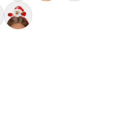
laus Suave y Gordito para Adultos
avideñas Afelpadas Blancos Pingüinos y Corazones
Calcetines Navideñas Unisex Elegantes Blancos con Renos
Aretes de Navidad Árbol de Navidad
Diadema Navideña de Reno Dorada
ón de Navidad
deño Santa Claus Suave y Gordito para Niños
Diadema Navideña con Luces LED Santa Claus