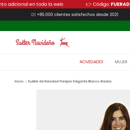
Ir al contenido
% de descuento adicional en toda la web
👉 Cód
👍🏻 +85.000 clientes satisfechos desde 2021
NOVEDADES
MUJER
Inicio
Suéter de Navidad Parejas Elegante Blanco Alaska
Ir directamente a la información del producto