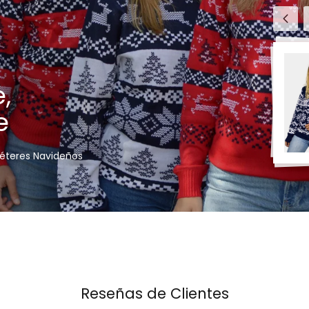
Anter
,
e
uéteres Navideños
Reseñas de Clientes