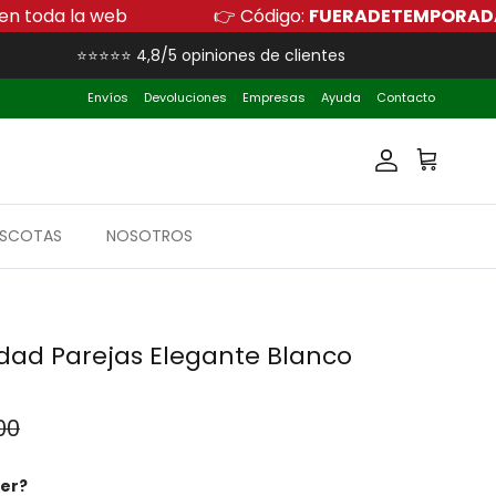
o adicional en toda la web
👉 Código:
FUERAD
⭐⭐⭐⭐⭐ 4,8/5 opiniones de clientes
Envíos
Devoluciones
Empresas
Ayuda
Contacto
Cuenta
Carrito
SCOTAS
NOSOTROS
dad Parejas Elegante Blanco
 normal
00
ter?