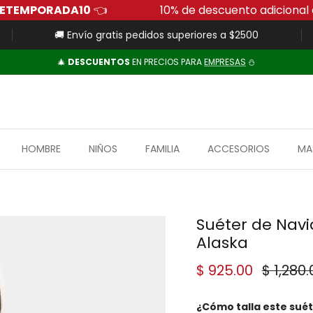
igo:
FUERADETEMPORADA10
👈
10% de descuent
🚚 Envío gratis pedidos superiores a $2500
🎄
DESCUENTOS
EN PRECIOS PARA
EMPRESAS
⛄
HOMBRE
NIÑOS
FAMILIA
ACCESORIOS
MA
Suéter de Navi
Alaska
Precio de venta
Precio
$ 925.00
$ 1,280.
¿Cómo talla este sué