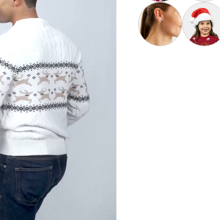
Gorro Navideño Santa C
Calcetas N
Aretes de Navidad Bast
Gorro Navi