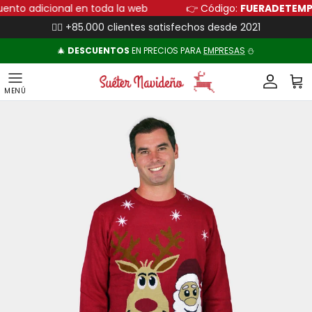
Ir al contenido
scuento adicional en toda la web
👉 Código:
FUERADET
👍🏻 +85.000 clientes satisfechos desde 2021
🎄
DESCUENTOS
EN PRECIOS PARA
EMPRESAS
⛄
Cuenta
Carr
Ir directamente a la información del producto