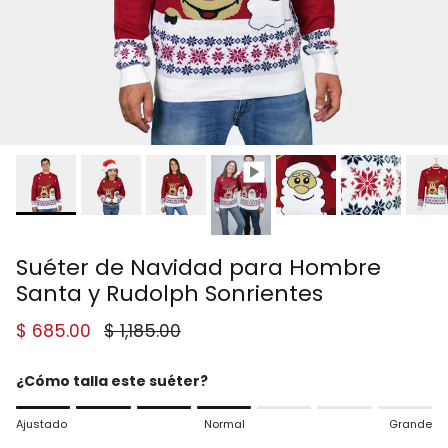
Suéter de Navidad para Hombre
Santa y Rudolph Sonrientes
Precio de venta
Precio normal
$ 685.00
$ 1,185.00
¿Cómo talla este suéter?
Rating of 1 means Ajustado.
Ajustado
Normal
Grande
Middle rating means Normal.