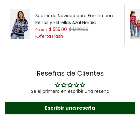
Suéter de Navidad para Familia con
Renos y Estrellas Azul Nordic
Precio de venta
Precio normal
$ 555.00
$ 1,100.00
Desde
¡Oferta Flash!
Reseñas de Clientes
Sé el primero en escribir una reseña
Escribir una reseña