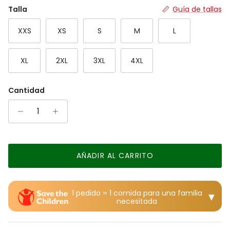
Rating of 7 means Grande.
Talla
Guía de tallas
The rating of this product for "" is 4.
XXS
XS
S
M
L
XL
2XL
3XL
4XL
Cantidad
AÑADIR AL CARRITO
1 pedido = 1 comida para una familia
▼
necesitada