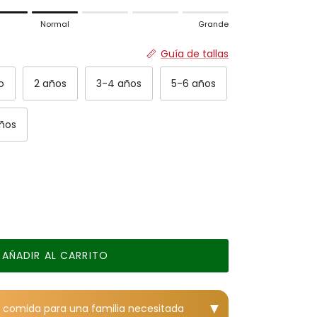
ado.
Normal
Grande
rmal.
de.
Guía de tallas
 for "" is 4.
o
2 años
3-4 años
5-6 años
años
AÑADIR AL CARRITO
▼
 1 comida para una familia necesitada