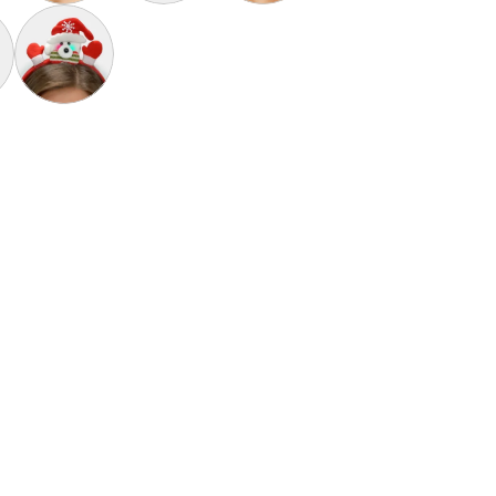
laus Suave y Gordito para Adultos
avideñas Afelpadas Blancos Pingüinos y Corazones
Aretes de Navidad Bastón de Navidad
Calcetines Navideñas Unisex Elegantes Blancos 
Aretes de Navidad Árbol de Navidad
Reno Dorada
deño Santa Claus Suave y Gordito para Niños
Diadema Navideña con Luces LED Oso Polar