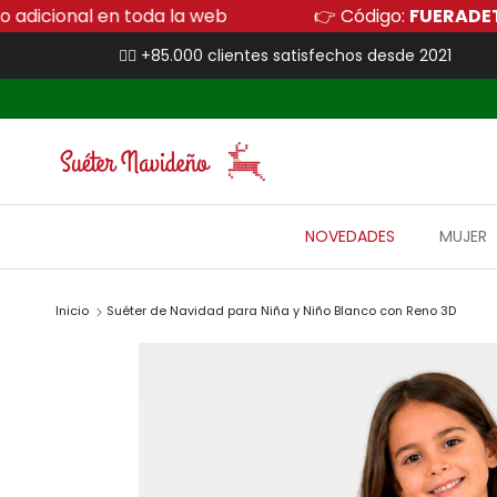
Ir al contenido
de descuento adicional en toda la web
👉 Códig
👍🏻 +85.000 clientes satisfechos desde 2021
NOVEDADES
MUJER
Inicio
Suéter de Navidad para Niña y Niño Blanco con Reno 3D
Ir directamente a la información del producto