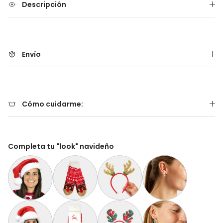
Descripción
Envío
Cómo cuidarme:
Completa tu "look" navideño
Gorro Navideño Santa Claus Suave y Gordito para Adultos
Calcetas Navideñas Afelpadas Rojos Cenefas y 
Diadema Navideña de Reno Dorada
Aretes de Navidad Bas