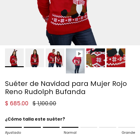
Suéter de Navidad para Mujer Rojo
Reno Rudolph Bufanda
Precio de venta
Precio normal
$ 685.00
$ 1,100.00
¿Cómo talla este suéter?
Rating of 1 means Ajustado.
Ajustado
Normal
Grande
Middle rating means Normal.