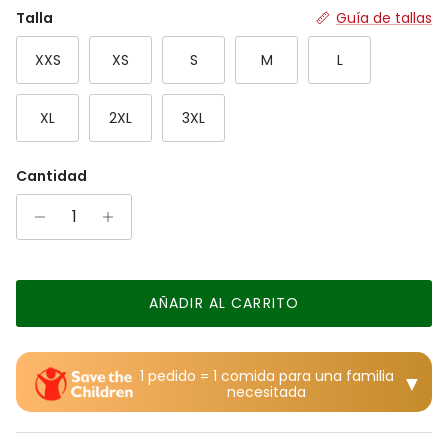
Rating of 7 means Grande.
Talla
Guía de tallas
The rating of this product for "" is 4.
XXS
XS
S
M
L
XL
2XL
3XL
Cantidad
AÑADIR AL CARRITO
1 pedido = 1 comida para una familia
▼
necesitada