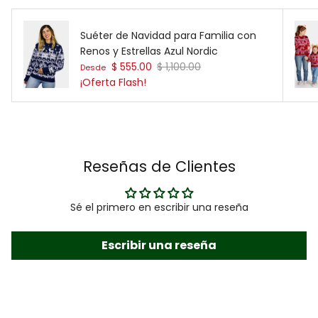
Suéter de Navidad para Familia con
Renos y Estrellas Azul Nordic
Precio de venta
Precio normal
$ 555.00
$ 1,100.00
Desde
¡Oferta Flash!
Reseñas de Clientes
Sé el primero en escribir una reseña
Escribir una reseña