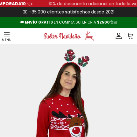
Ir al contenido
ETEMPORADA10
👈
10% de descuento adicional en toda l
👍🏻 +85.000 clientes satisfechos desde 2021
🚚
ENVÍO
GRATIS
EN COMPRA SUPERIOR A
$2500
🎅🏼
Cuenta
Carr
Ir directamente a la información del producto