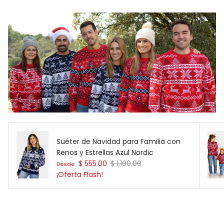
Suéter de Navidad para Familia con
Renos y Estrellas Azul Nordic
Precio de venta
Precio normal
$ 555.00
$ 1,100.00
Desde
¡Oferta Flash!