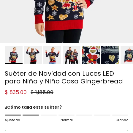
Suéter de Navidad con Luces LED
para Niña y Niño Casa Gingerbread
Precio de venta
Precio normal
$ 835.00
$ 1,185.00
¿Cómo talla este suéter?
Rating of 1 means Ajustado.
Ajustado
Normal
Grande
Middle rating means Normal.
Rating of 7 means Grande.