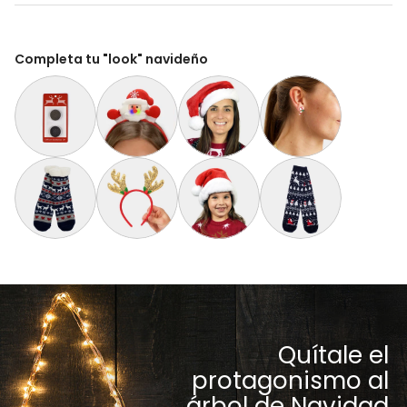
Completa tu "look" navideño
Paquete Extra de 2 Baterías para Suéter Navideño con Luces 
Diadema Navideña con Luces LED Santa Claus
Gorro Navideño Santa Claus Suave y
Aretes de Navidad Bas
Calcetas Navideñas Afelpadas Azules con Renos y Nieve
Diadema Navideña de Reno Dorada
Gorro Navideño Santa Claus Suave y
Calcetines Navideñas U
Quítale el
protagonismo al
árbol de Navidad