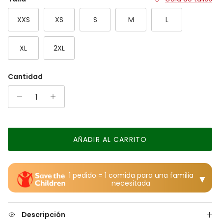
The rating of this product for "" is 4.
XXS
XS
S
M
L
XL
2XL
Cantidad
AÑADIR AL CARRITO
1 pedido = 1 comida para una familia
▼
necesitada
Descripción