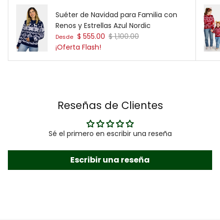
Suéter de Navidad para Familia con
Renos y Estrellas Azul Nordic
Precio de venta
Precio normal
$ 555.00
$ 1,100.00
Desde
¡Oferta Flash!
Reseñas de Clientes
Sé el primero en escribir una reseña
Escribir una reseña