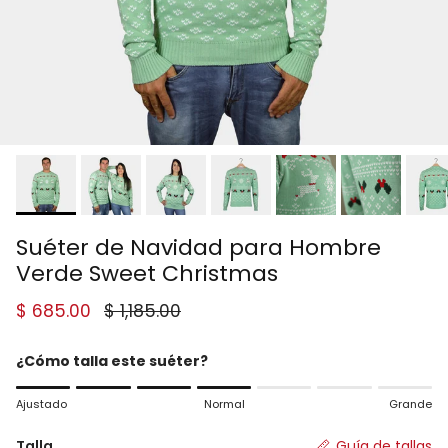
Suéter de Navidad para Hombre
Verde Sweet Christmas
Precio de venta
Precio normal
$ 685.00
$ 1,185.00
¿Cómo talla este suéter?
Rating of 1 means Ajustado.
Ajustado
Normal
Grande
Middle rating means Normal.
Rating of 7 means Grande.
Talla
Guía de tallas