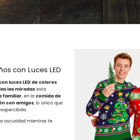
ños con Luces LED
con luces LED de colores
das las miradas
esta
 familiar
, en la
comida de
ón con amigos
, lo único que
esapercibido.
 la oscuridad mientras te