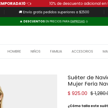
Código:
FUERADETEMPORADA10
👈
10% de descu
🚚 Envío gratis pedidos superiores a $2500
🎄
DESCUENTOS
EN PRECIOS PARA
EMPRESAS
⛄
HOMBRE
NIÑOS
FAMILIA
ACCESORIOS
MA
Suéter de Navi
Mujer Feria Na
Precio de venta
Precio
$ 925.00
$ 1,280.
¿Cómo talla este sué