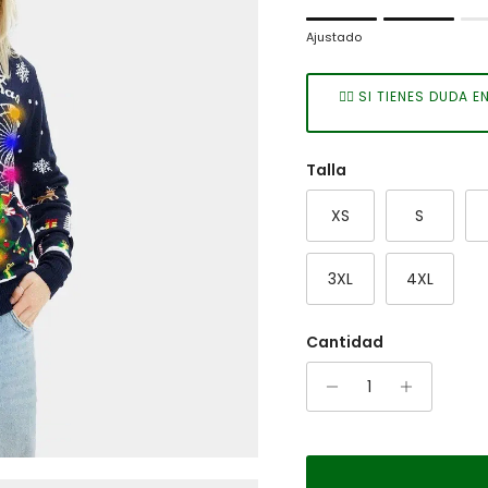
Rating of 1 means Ajust
Ajustado
Middle rating means No
Rating of 7 means Gran
👉🏻 SI TIENES DUDA
The rating of this product
Talla
XS
S
3XL
4XL
Cantidad