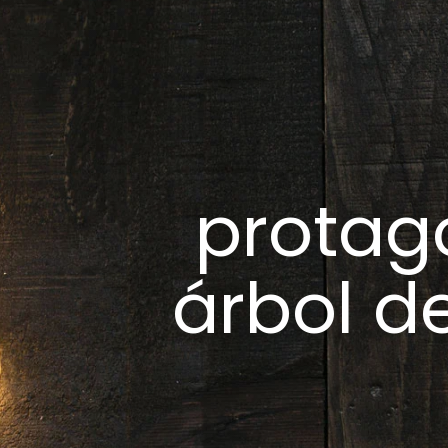
protag
árbol d