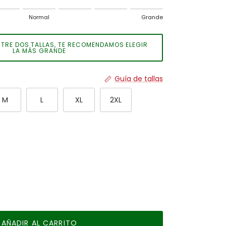
ado.
Normal
Grande
rmal.
de.
 ENTRE DOS TALLAS, TE RECOMENDAMOS ELEGIR
 for "" is 2.
LA MÁS GRANDE
Guía de tallas
M
L
XL
2XL
AÑADIR AL CARRITO