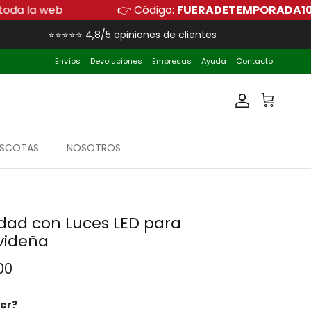
ento adicional en toda la web
👉 Código:
FUER
⭐⭐⭐⭐⭐ 4,8/5 opiniones de clientes
Envíos
Devoluciones
Empresas
Ayuda
Contacto
Cuenta
Carrito
SCOTAS
NOSOTROS
dad con Luces LED para
videña
 normal
00
ter?