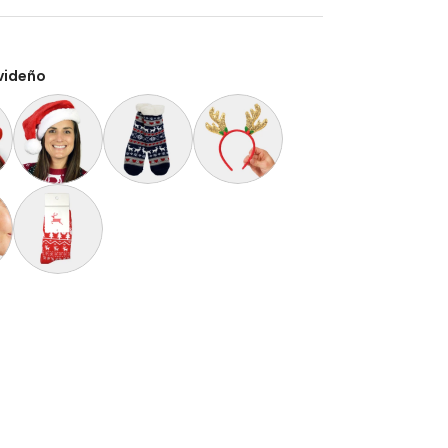
videño
rías para Suéter Navideño con Luces LED
videña con Luces LED Oso Polar
Gorro Navideño Santa Claus Suave y Gordito para Adultos
Calcetas Navideñas Afelpadas Azules con Renos 
Diadema Navideña de Reno Dorada
nisex Árboles, Muñecos y Papá Noel
Navidad Bastón de Navidad
Calcetines Navideñas Unisex Renos Rojo