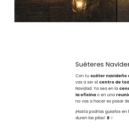
Suéteres Navide
Con tu
suéter navideño 
vas a ser el
centro de to
Navidad. Ya sea en la
cena
la oficina
o en una
reuni
no vas a hacer es pasar d
¡Hasta podrías guiarlos en
duren las pilas! 🔋✨