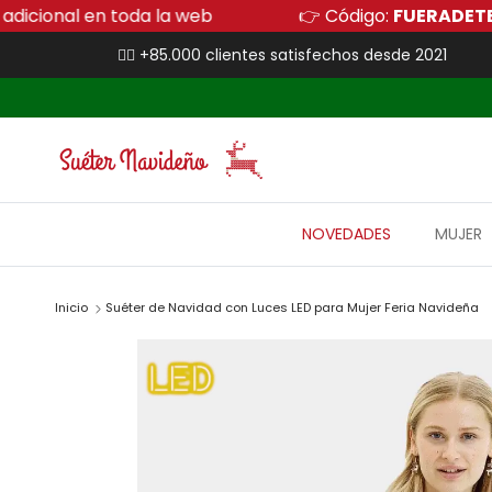
Ir al contenido
10% de descuento adicional en toda la web
👉 
👍🏻 +85.000 clientes satisfechos desde 2021
NOVEDADES
MUJER
Inicio
Suéter de Navidad con Luces LED para Mujer Feria Navideña
Ir directamente a la información del producto