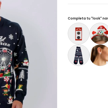
Completa tu "look" na
Paquete Extra de 2 Bate
Diadema Na
Calcetines Navideñas U
Aretes de 