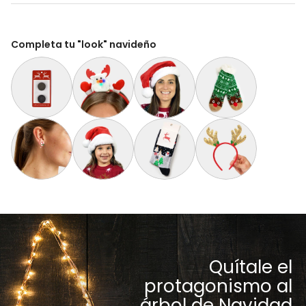
Completa tu "look" navideño
Paquete Extra de 2 Baterías para Suéter Navideño con Luces 
Diadema Navideña con Luces LED Reno
Gorro Navideño Santa Claus Suave y
Calcetas Navideñas Af
Aretes de Navidad Bastón de Navidad
Gorro Navideño Santa Claus Suave y Gordito par
Calcetines Navideñas Unisex con Mu
Diadema Navideña de 
Quítale el
protagonismo al
árbol de Navidad