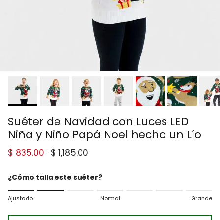
Suéter de Navidad con Luces LED
Niña y Niño Papá Noel hecho un Lío
Precio de venta
Precio normal
$ 835.00
$ 1,185.00
¿Cómo talla este suéter?
Rating of 1 means Ajustado.
Ajustado
Normal
Grande
Middle rating means Normal.
Rating of 7 means Grande.