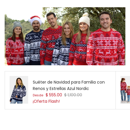
Suéter de Navidad para Familia con
Renos y Estrellas Azul Nordic
Precio de venta
Precio normal
$ 555.00
$ 1,100.00
Desde
¡Oferta Flash!