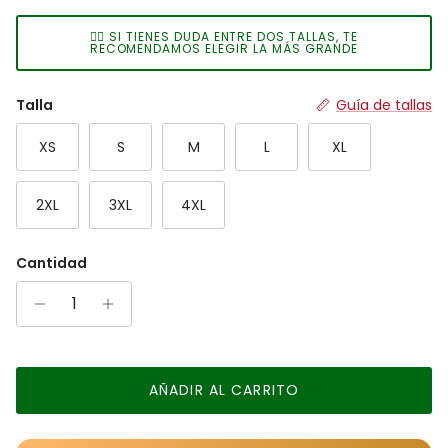
Rating of 7 means Grande.
👉🏻 SI TIENES DUDA ENTRE DOS TALLAS, TE
The rating of this product for "" is 2.
RECOMENDAMOS ELEGIR LA MÁS GRANDE
Talla
Guía de tallas
XS
S
M
L
XL
2XL
3XL
4XL
Cantidad
AÑADIR AL CARRITO