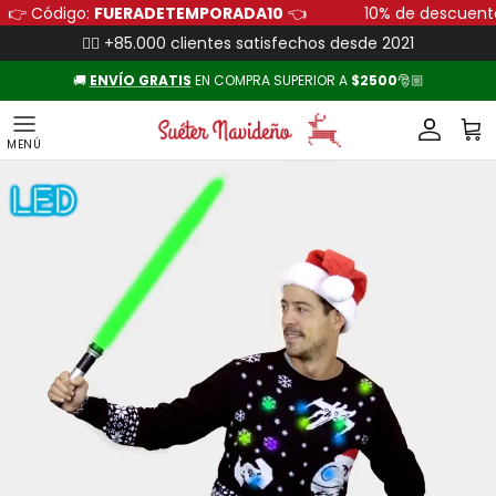
Ir al contenido
👉 Código:
FUERADETEMPORADA10
👈
10% de descu
👍🏻 +85.000 clientes satisfechos desde 2021
🚚
ENVÍO
GRATIS
EN COMPRA SUPERIOR A
$2500
🎅🏼
Cuenta
Carr
Ir directamente a la información del producto