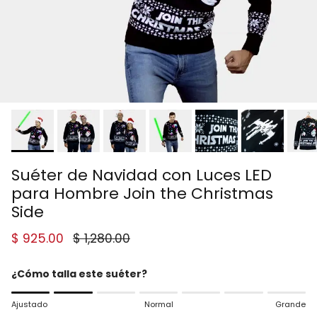
Suéter de Navidad con Luces LED
para Hombre Join the Christmas
Side
Precio de venta
Precio normal
$ 925.00
$ 1,280.00
¿Cómo talla este suéter?
Rating of 1 means Ajustado.
Ajustado
Normal
Grande
Middle rating means Normal.