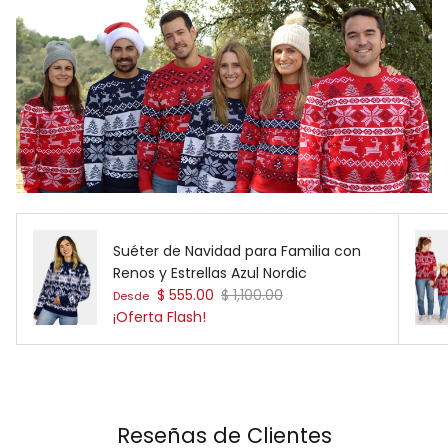
Suéter de Navidad para Familia con
Renos y Estrellas Azul Nordic
Precio de venta
Precio normal
$ 555.00
$ 1,100.00
Desde
¡Oferta Flash!
Reseñas de Clientes