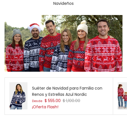
Navideños
Suéter de Navidad para Familia con
Renos y Estrellas Azul Nordic
Precio de venta
Precio normal
$ 555.00
$ 1,100.00
Desde
¡Oferta Flash!