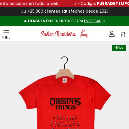
Ir al contenido
cuento adicional en toda la web
👉 Código:
FUERADETE
👍🏻 +85.000 clientes satisfechos desde 2021
🎄
DESCUENTOS
EN PRECIOS PARA
EMPRESAS
⛄
Cuenta
Carr
Ir directamente a la información del producto
Niños