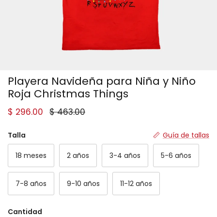
Playera Navideña para Niña y Niño
Roja Christmas Things
Precio de venta
Precio normal
$ 296.00
$ 463.00
Talla
Guía de tallas
18 meses
2 años
3-4 años
5-6 años
7-8 años
9-10 años
11-12 años
Cantidad