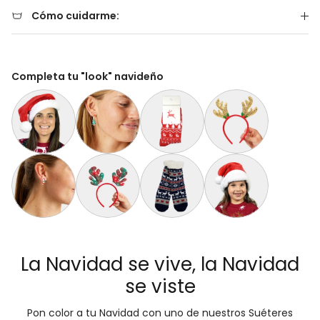
Cómo cuidarme:
Completa tu "look" navideño
Gorro Navideño Santa Claus Suave y Gordito para Adultos
Aretes de Navidad Árbol de Navidad
Calcetines Navideñas Unisex Renos 
Diadema Navideña de 
Aretes de Navidad Bastón de Navidad
Diadema Navideña de Reno Tartán
Calcetas Navideñas Afelpadas Azule
Gorro Navideño Santa C
La Navidad se vive, la Navidad
se viste
Pon color a tu Navidad con uno de nuestros Suéteres