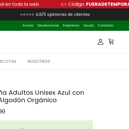
escuento adicional en toda la web
👉 Código:
FU
⭐⭐⭐⭐⭐ 4,8/5 opiniones de clientes
Envíos
Devoluciones
Empresas
Ayuda
Contacto
Cuenta
Carrito
SCOTAS
NOSOTROS
a Adultos Unisex Azul con
Algodón Orgánico
 normal
00