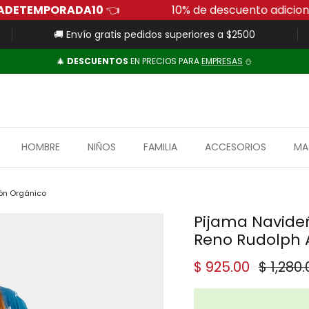
👉 Código:
FUERADETEMPORADA10
👈
10% de d
🚚 Envío gratis pedidos superiores a $2500
🎄
DESCUENTOS
EN PRECIOS PARA
EMPRESAS
⛄
HOMBRE
NIÑOS
FAMILIA
ACCESORIOS
MA
dón Orgánico
Pijama Navideñ
Reno Rudolph 
Precio de venta
Precio
$ 925.00
$ 1,280.