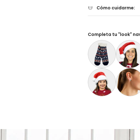
Cómo cuidarme:
Completa tu "look" na
Calcetas Navideñas Afe
Gorro Navi
Gorro Navideño Santa C
Aretes de 