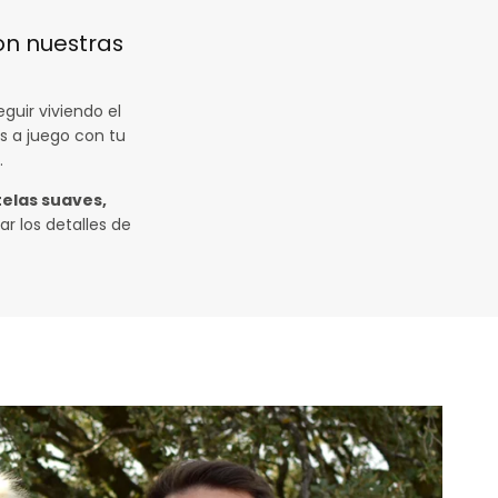
on nuestras
guir viviendo el
s a juego con tu
.
telas suaves,
r los detalles de