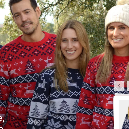
Anter
,