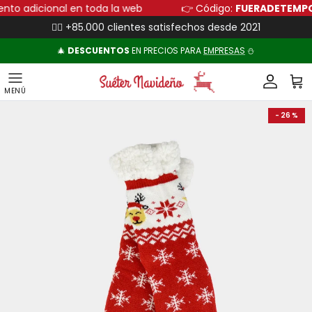
Ir al contenido
cuento adicional en toda la web
👉 Código:
FUERADETE
👍🏻 +85.000 clientes satisfechos desde 2021
🎄
DESCUENTOS
EN PRECIOS PARA
EMPRESAS
⛄
Cuenta
Carr
Ir directamente a la información del producto
- 26 %