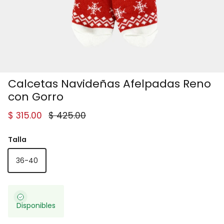
Calcetas Navideñas Afelpadas Reno
con Gorro
Precio de venta
Precio normal
$ 315.00
$ 425.00
Talla
36-40
Disponibles