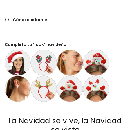
Cómo cuidarme:
Completa tu "look" navideño
Gorro Navideño Santa Claus Suave y Gordito para Adultos
Diadema Navideña de Reno Tartán
Aretes de Navidad Árbol de Navidad
Diadema Navideña con 
Aretes de Navidad Bastón de Navidad
Diadema Navideña de Reno Dorada
Diadema Navideña con Luces LED S
Diadema Navideña con
La Navidad se vive, la Navidad
se viste