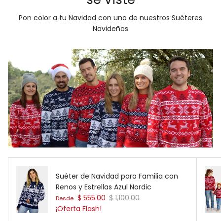
Pon color a tu Navidad con uno de nuestros Suéteres
Navideños
Suéter de Navidad para Familia con
Renos y Estrellas Azul Nordic
Precio de venta
Precio normal
$ 555.00
$ 1,100.00
Desde
¡Oferta Flash!