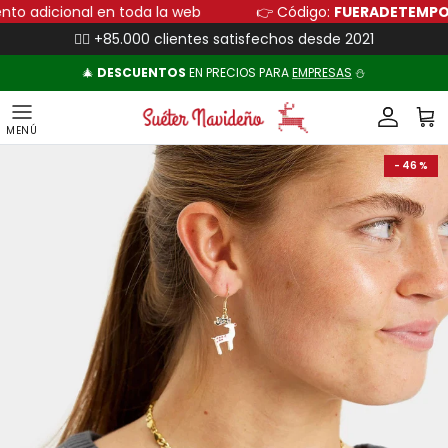
Ir al contenido
uento adicional en toda la web
👉 Código:
FUERADETEM
👍🏻 +85.000 clientes satisfechos desde 2021
🎄
DESCUENTOS
EN PRECIOS PARA
EMPRESAS
⛄
Cuenta
Carr
Ir directamente a la información del producto
- 46 %