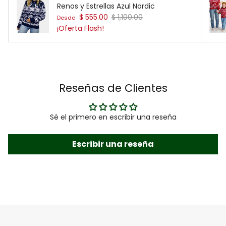
Renos y Estrellas Azul Nordic
Precio de venta
Precio normal
$ 555.00
$ 1,100.00
Desde
¡Oferta Flash!
Reseñas de Clientes
Sé el primero en escribir una reseña
Escribir una reseña