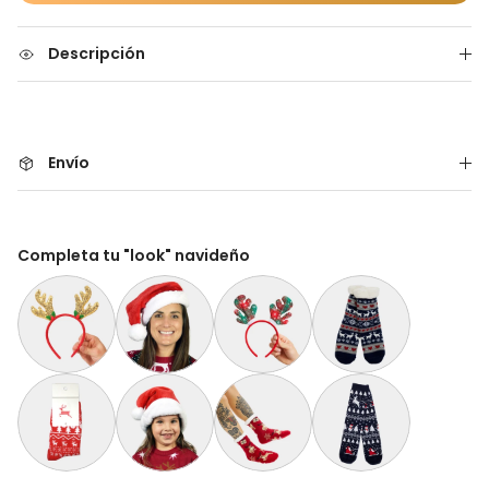
Descripción
Envío
Completa tu "look" navideño
Diadema Navideña de Reno Dorada
Gorro Navideño Santa Claus Suave y Gordito par
Diadema Navideña de Reno Tartán
Calcetas Navideñas Afe
Calcetines Navideñas Unisex Renos Rojo
Gorro Navideño Santa Claus Suave y Gordito par
Calcetas Navideñas Afelpadas Reno
Calcetines Navideñas U