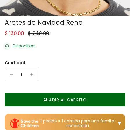
Aretes de Navidad Reno
Precio de venta
Precio normal
$ 130.00
$ 240.00
Disponibles
Cantidad
AÑADIR AL CARRITO
1 pedido = 1 comida para una familia
▼
necesitada