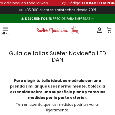
Ir al contenido
to adicional en toda la web
👉 Código:
FUERADETEMPO
👍🏻 +85.000 clientes satisfechos desde 2021
🎄
DESCUENTOS
EN PRECIOS PARA
EMPRESAS
⛄
Cuenta
Carr
Guía de tallas Suéter Navideño LED
DAN
Para elegir tu talla ideal, compárala con una
prenda similar que uses normalmente. Colócala
extendida sobre una superficie plana y toma las
medidas por la parte exterior.
Ten en cuenta que las medidas podrían variar
ligeramente.