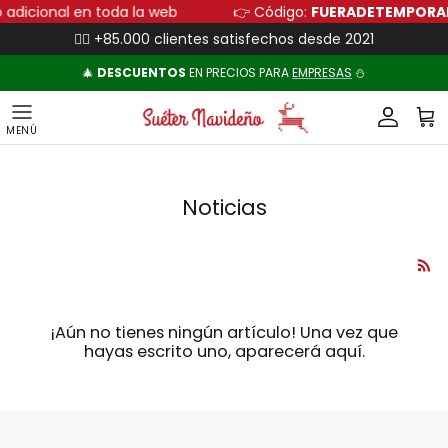
Ir al contenido
 adicional en toda la web
👉 Código:
FUERADETEMPOR
👍🏻 +85.000 clientes satisfechos desde 2021
🎄
DESCUENTOS
EN PRECIOS PARA
EMPRESAS
⛄
Cuenta
Carr
Noticias
¡Aún no tienes ningún artículo! Una vez que
hayas escrito uno, aparecerá aquí.